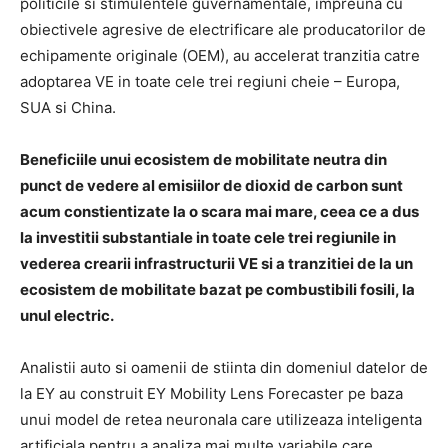
politicile si stimulentele guvernamentale, impreuna cu
obiectivele agresive de electrificare ale producatorilor de
echipamente originale (OEM), au accelerat tranzitia catre
adoptarea VE in toate cele trei regiuni cheie – Europa,
SUA si China.
Beneficiile unui ecosistem de mobilitate neutra din
punct de vedere al emisiilor de dioxid de carbon sunt
acum constientizate la o scara mai mare, ceea ce a dus
la investitii substantiale in toate cele trei regiunile in
vederea crearii infrastructurii VE si a tranzitiei de la un
ecosistem de mobilitate bazat pe combustibili fosili, la
unul electric.
Analistii auto si oamenii de stiinta din domeniul datelor de
la EY au construit EY Mobility Lens Forecaster pe baza
unui model de retea neuronala care utilizeaza inteligenta
artificiala pentru a analiza mai multe variabile care