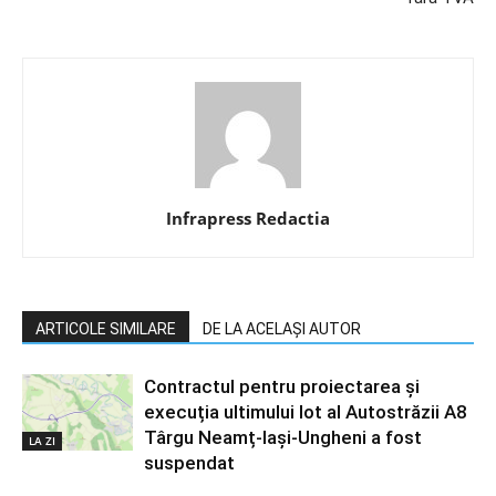
Infrapress Redactia
ARTICOLE SIMILARE
DE LA ACELAȘI AUTOR
Contractul pentru proiectarea și
execuția ultimului lot al Autostrăzii A8
Târgu Neamț-Iași-Ungheni a fost
LA ZI
suspendat