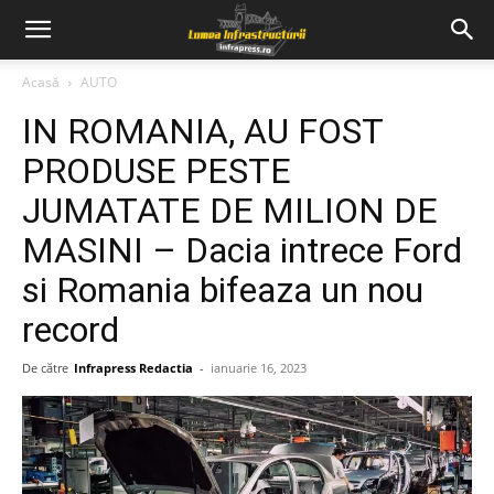
Acasă
AUTO
IN ROMANIA, AU FOST
PRODUSE PESTE
JUMATATE DE MILION DE
MASINI – Dacia intrece Ford
si Romania bifeaza un nou
record
De către
Infrapress Redactia
-
ianuarie 16, 2023