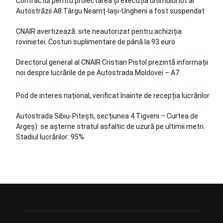
Contractul pentru proiectarea și execuția ultimului lot al
Autostrăzii A8 Târgu Neamț-Iași-Ungheni a fost suspendat
CNAIR avertizează: site neautorizat pentru achiziția
rovinietei. Costuri suplimentare de până la 93 euro
Directorul general al CNAIR Cristian Pistol prezintă informații
noi despre lucrările de pe Autostrada Moldovei – A7
Pod de interes național, verificat înainte de recepția lucrărilor
Autostrada Sibiu-Pitești, secțiunea 4 Tigveni – Curtea de
Argeș): se așterne stratul asfaltic de uzură pe ultimii metri.
Stadiul lucrărilor: 95%