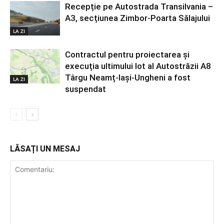
Recepție pe Autostrada Transilvania –
A3, secțiunea Zimbor-Poarta Sălajului
LA ZI
Contractul pentru proiectarea și
execuția ultimului lot al Autostrăzii A8
Târgu Neamț-Iași-Ungheni a fost
LA ZI
suspendat
LĂSAȚI UN MESAJ