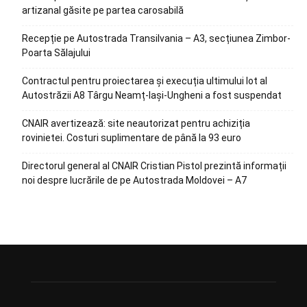
artizanal găsite pe partea carosabilă
Recepție pe Autostrada Transilvania – A3, secțiunea Zimbor-
Poarta Sălajului
Contractul pentru proiectarea și execuția ultimului lot al
Autostrăzii A8 Târgu Neamț-Iași-Ungheni a fost suspendat
CNAIR avertizează: site neautorizat pentru achiziția
rovinietei. Costuri suplimentare de până la 93 euro
Directorul general al CNAIR Cristian Pistol prezintă informații
noi despre lucrările de pe Autostrada Moldovei – A7