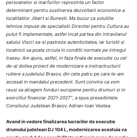
persoanelor si marfurilor reprezinta un factor
determinant pentru sustinerea dezvoltarii economice a
localitatilor Jibert si Bunesti. Ma bucur ca solutiile
tehnice impuse de specialistii Directiei pentru Cultura au
putut fi implementate, astfel incat partea din intravilanul
satului Viscri sa-si pastreze autenticitatea, iar turistii si
localnicii sa poata circula in conditii normale pe intregul
traseu. Am ajuns, astfel, in faza finala de executie cu cel
de-al doilea proiect de modernizare a instractructurii
rutiere a judetului Brasov, din cele patru pe care le-am
accesat in mandatul precedent. Sunt convins ca vom
reusi sa atragem fonduri europene pentru drumuri si in
exercitiul financiar 2021-2027”
, a spus presedintele
Consiliului Judetean Brasov, Adrian-Ioan Vestea.
Avand in vedere finalizarea lucrarilor de executie
drumului judetean DJ 104 L, modernizarea acestuia va