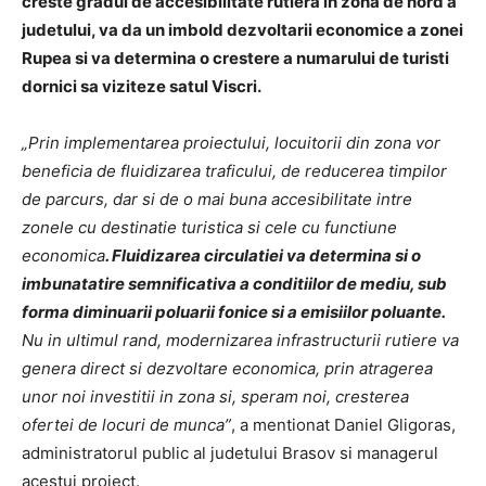
creste gradul de accesibilitate rutiera in zona de nord a
judetului, va da un imbold dezvoltarii economice a zonei
Rupea si va determina o crestere a numarului de turisti
dornici sa viziteze satul Viscri.
„Prin implementarea proiectului, locuitorii din zona vor
beneficia de fluidizarea traficului, de reducerea timpilor
de parcurs, dar si de o mai buna accesibilitate intre
zonele cu destinatie turistica si cele cu functiune
economica
. Fluidizarea circulatiei va determina si o
imbunatatire semnificativa a conditiilor de mediu, sub
forma diminuarii poluarii fonice si a emisiilor poluante.
Nu in ultimul rand, modernizarea infrastructurii rutiere va
genera direct si dezvoltare economica, prin atragerea
unor noi investitii in zona si, speram noi, cresterea
ofertei de locuri de munca”
, a mentionat Daniel Gligoras,
administratorul public al judetului Brasov si managerul
acestui proiect.