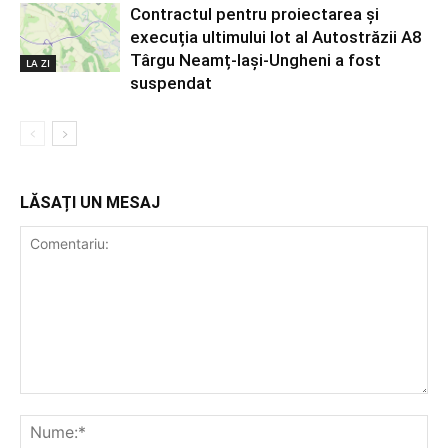
Contractul pentru proiectarea și
execuția ultimului lot al Autostrăzii A8
Târgu Neamț-Iași-Ungheni a fost
LA ZI
suspendat
LĂSAȚI UN MESAJ