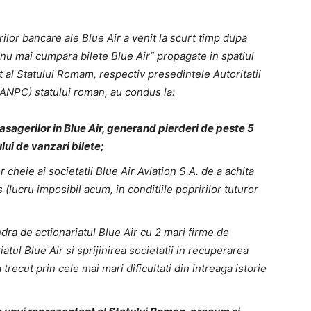
ilor bancare ale Blue Air a venit la scurt timp dupa
e „nu mai cumpara bilete Blue Air” propagate in spatiul
t al Statului Romam, respectiv presedintele Autoritatii
ANPC) statului roman, au condus la:
asagerilor in Blue Air, generand pierderi de peste 5
ui de vanzari bilete;
 cheie ai societatii Blue Air Aviation S.A. de a achita
(lucru imposibil acum, in conditiile popririlor tuturor
ndra de actionariatul Blue Air cu 2 mari firme de
riatul Blue Air si sprijinirea societatii in recuperarea
a trecut prin cele mai mari dificultati din intreaga istorie