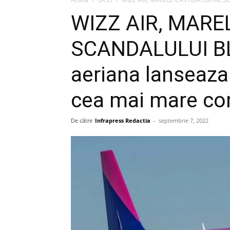
WIZZ AIR, MARE
SCANDALULUI BL
aeriana lanseaza 
cea mai mare co
De către
Infrapress Redactia
-
septembrie 7, 2022