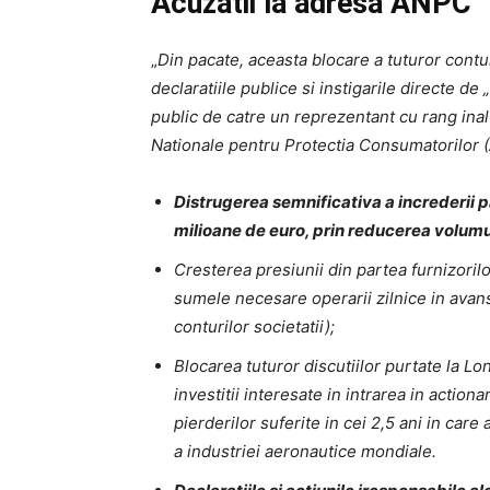
Acuzatii la adresa ANPC
„
Din pacate, aceasta blocare a tuturor contur
declaratiile publice si instigarile directe d
public de catre un reprezentant cu rang inal
Nationale pentru Protectia Consumatorilor (
Distrugerea semnificativa a increderii p
milioane de euro, prin reducerea volumul
Cresterea presiunii din partea furnizorilor
sumele necesare operarii zilnice in avans 
conturilor societatii);
Blocarea tuturor discutiilor purtate la Lo
investitii interesate in intrarea in actiona
pierderilor suferite in cei 2,5 ani in care 
a industriei aeronautice mondiale.