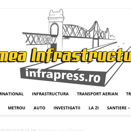
ERNATIONAL
INFRASTRUCTURA
TRANSPORT AERIAN
T
Infrapress
METROU
AUTO
INVESTIGATII
LA ZI
SANTIERE –
ANDALULUI BLUE AIR – Compania aeriana lanseaza...