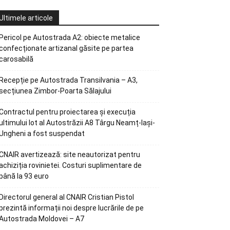
Ultimele articole
Pericol pe Autostrada A2: obiecte metalice
confecționate artizanal găsite pe partea
carosabilă
Recepție pe Autostrada Transilvania – A3,
secțiunea Zimbor-Poarta Sălajului
Contractul pentru proiectarea și execuția
ultimului lot al Autostrăzii A8 Târgu Neamț-Iași-
Ungheni a fost suspendat
CNAIR avertizează: site neautorizat pentru
achiziția rovinietei. Costuri suplimentare de
până la 93 euro
Directorul general al CNAIR Cristian Pistol
prezintă informații noi despre lucrările de pe
Autostrada Moldovei – A7