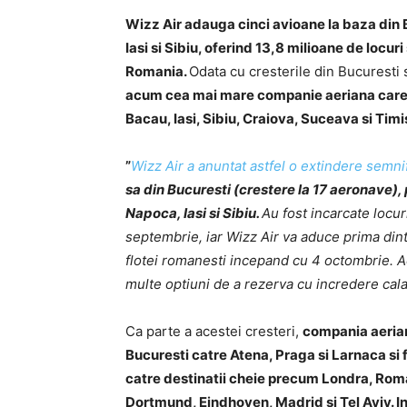
Wizz Air adauga c
inci avioane la baza din
Iasi si Sibiu, oferind 13,8 milioane de locur
Romania.
Odata cu cresterile din Bucuresti 
acum cea mai mare companie aeriana care 
Bacau, Iasi, Sibiu, Craiova, Suceava si Timi
”
Wizz Air a anuntat astfel o extindere semni
sa din Bucuresti (crestere la 17 aeronave),
Napoca, Iasi si Sibiu.
Au fost incarcate locur
septembrie, iar Wizz Air va aduce prima din
flotei romanesti incepand cu 4 octombrie. Ac
multe optiuni de a rezerva cu incredere cala
Ca parte a acestei cresteri,
compania aeriana
Bucuresti catre Atena, Praga si Larnaca si 
catre destinatii cheie precum Londra, Roma
Dortmund, Eindhoven, Madrid si Tel Aviv. In