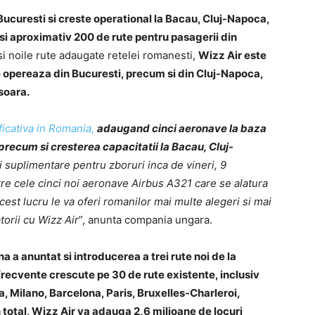
 Bucuresti si creste operational la Bacau, Cluj-Napoca,
i si aproximativ 200 de rute pentru pasagerii din
si noile rute adaugate retelei romanesti,
Wizz Air este
opereaza din Bucuresti, precum si din Cluj-Napoca,
soara.
ficativa in Romania,
adaugand cinci aeronave la baza
 precum si cresterea capacitatii la Bacau, Cluj-
i suplimentare pentru zboruri inca de vineri, 9
tre cele cinci noi aeronave Airbus A321 care se alatura
est lucru le va oferi romanilor mai multe alegeri si mai
torii cu Wizz Air
”, anunta compania ungara.
 a anuntat si introducerea a trei rute noi de la
frecvente crescute pe 30 de rute existente, inclusiv
, Milano, Barcelona, Paris, Bruxelles-Charleroi,
 total, Wizz Air va adauga 2,6 milioane de locuri