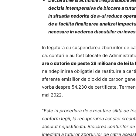
Declaratiile si actiunile iresponsabile 
decizia intempensiva de blocare a tuturo
in situatia nedorita de a-si reduce ope
de a facilita finalizarea analizei impactul
necesare in vederea discutiilor cu invest
In legatura cu suspendarea zborurilor de cat
ca: conturile au fost blocate de Administrat
are o datorie de peste 28 milioane de lei l
neindeplinirea obligatiei de restituire a cer
aferente emisiilor de dioxid de carbon gener
vorba despre 54.230 de certificate. Termenul
mai 2022.
”
Este in procedura de executare silita de fo
conform legii, la recuperarea acestei crean
absolut nejustificata. Blocarea conturilor de
imediata a tuturor zborurilor de catre acea