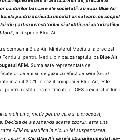
ale unui reprezentant al Statului Roman, precum si
r conturilor bancare ale societatii, au adus Blue Air
ratiunile pentru perioada imediat urmatoare, cu scopul
ui din partea investitorilor si al obtinerii autorizatiilor
itorii
”, mai spune Blue Air.
re compania Blue Air, Ministerul Mediului a precizat
ia Fondului pentru Mediu din cauza faptului ca
Blue Air
a bugetul AFM.
Suma este reprezentata de
tificatelor de emisii de gaze cu efect de sera (GES)
ate in anul 2021. In cazul companiei Blue Air, este
 pentru restituirea certificatelor GES a expirat in luna
arte mult timp, motiv pentru care s-a procedat,
te. Decizia de a suspenda aceste zboruri este una
 catre AFM nu justifica in niciun fel suspendarea
sta companie.
Cer Blue Air sa reia zborurile imediat, sa-