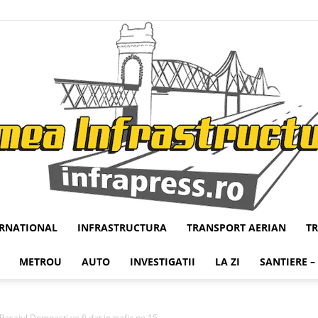
ERNATIONAL
INFRASTRUCTURA
TRANSPORT AERIAN
T
Infrapress
METROU
AUTO
INVESTIGATII
LA ZI
SANTIERE –
jul Domnesti va fi dat in trafic pe 15...