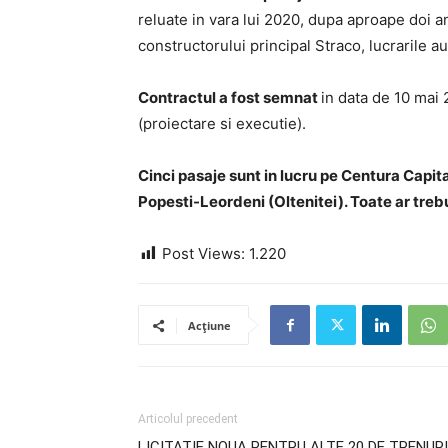
reluate in vara lui 2020, dupa aproape doi an
constructorului principal Straco, lucrarile a
Contractul a fost semnat
in data de 10 mai 2
(proiectare si executie).
Cinci pasaje sunt in lucru pe Centura Capit
Popesti-Leordeni (Oltenitei). Toate ar trebui
Post Views:
1.220
Acțiune
Articolul precedent
LICITATIE NOUA PENTRU ALTE 20 DE TRENURI