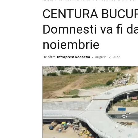
CENTURA BUCURE
Domnesti va fi da
noiembrie
De către
Infrapress Redactia
-
august 12, 2022