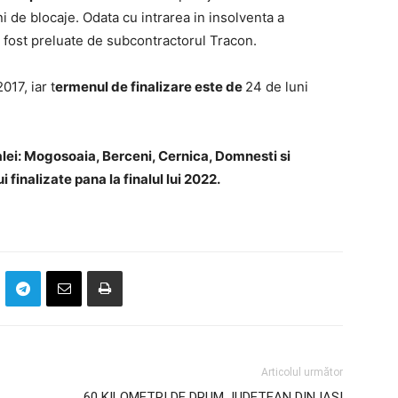
i de blocaje. Odata cu intrarea in insolventa a
u fost preluate de subcontractorul Tracon.
017, iar t
ermenul de finalizare este de
24 de luni
alei: Mogosoaia, Berceni, Cernica, Domnesti si
 finalizate pana la finalul lui 2022.
Articolul următor
60 KILOMETRI DE DRUM JUDETEAN DIN IASI