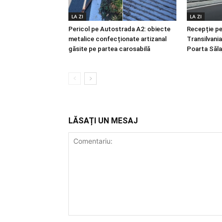
LA ZI
LA ZI
Pericol pe Autostrada A2: obiecte
Recepție p
metalice confecționate artizanal
Transilvani
găsite pe partea carosabilă
Poarta Sălaj
LĂSAȚI UN MESAJ