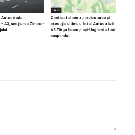
LA ZI
e Autostrada
Contractul pentru proiectarea și
a – A3, secțiunea Zimbor-
execuția ultimului lot al Autostrăzii
ului
A8 Târgu Neamț-Iași-Ungheni a fost
suspendat