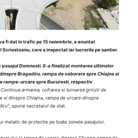
 fi dat in trafic pe 15 noiembrie, a anuntat
l Scriosteanu, care a inspectat iar lucrarile pe santier.
ic pasajul Domnesti.
S-a finalizat montarea ultimelor
dinspre Bragadiru, rampa de coborare spre Chiajna si
ua rampe: urcare spre Bucuresti, respectiv
Continua armarea, cofrarea si turnarea grinzii de
 si dinspre Chiajna, rampa de urcare dinspre
diru
”, spune secretarul de stat.
 metalic de protectie pe toate zonele pasajului.
rotuarului la rampa de urcare dinspre Chiajna, rampa de