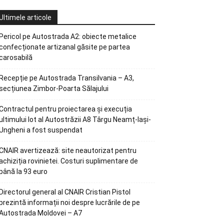
Ultimele articole
Pericol pe Autostrada A2: obiecte metalice
confecționate artizanal găsite pe partea
carosabilă
Recepție pe Autostrada Transilvania – A3,
secțiunea Zimbor-Poarta Sălajului
Contractul pentru proiectarea și execuția
ultimului lot al Autostrăzii A8 Târgu Neamț-Iași-
Ungheni a fost suspendat
CNAIR avertizează: site neautorizat pentru
achiziția rovinietei. Costuri suplimentare de
până la 93 euro
Directorul general al CNAIR Cristian Pistol
prezintă informații noi despre lucrările de pe
Autostrada Moldovei – A7