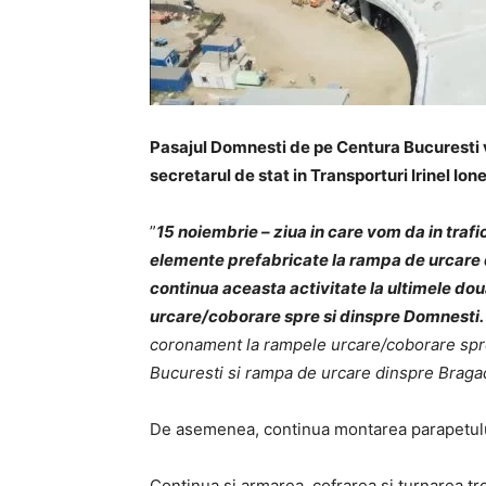
Pasajul Domnesti de pe Centura Bucuresti va
secretarul de stat in Transporturi Irinel Ione
”
15 noiembrie – ziua in care vom da in traf
elemente prefabricate la rampa de urcare 
continua aceasta activitate la ultimele do
urcare/coborare spre si dinspre Domnesti.
coronament la rampele urcare/coborare spre
Bucuresti si rampa de urcare dinspre Braga
De asemenea, continua montarea parapetului
Continua si armarea, cofrarea si turnarea t