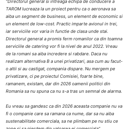
“Directorul general si intreaga echipa de conducere a
TAROM lucreaza la un proiect pentru ca o aeronava sa
aiba un segment de business, un element de economic si
un element de low-cost. Practic imparte avionul in trei,
iar serviciile vor varia in functie de clasa unde stai.
Directorul general a promis ferm romanilor ca din toamna
serviciile de catering vor fi la nivel de anul 2022. Vreau
de la romani sa aiba incredere si rabdare. Daca nu
realizam alternativa B a unei privatizari, asa cum au facut-
o altii si au castigat, compania dispare. Nu mergem pe
privatizare, ci pe proiectul Comisiei, foarte bine,
ramanem, existam, dar din 2026 oamenii politici din
Romania sa nu spuna ca nu s-a tras un semnal de alarma.
Eu vreau sa gandesc ca din 2026 aceasta companie nu va
fi o companie care sa ramana ca nume, dar sa nu aiba
sustenabilitate comerciala, sa ne plimbam pe nu stiu ce
zone si sa pierdem din valoarea ei comerciala”.