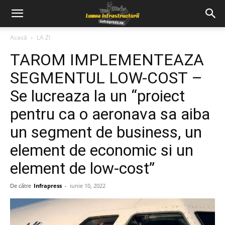
Acasă
LA ZI
TAROM IMPLEMENTEAZA
SEGMENTUL LOW-COST –
Se lucreaza la un “proiect
pentru ca o aeronava sa aiba
un segment de business, un
element de economic si un
element de low-cost”
De către
Infrapress
-
iunie 10, 2022