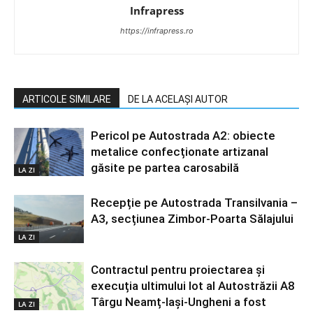
Infrapress
https://infrapress.ro
ARTICOLE SIMILARE
DE LA ACELAȘI AUTOR
Pericol pe Autostrada A2: obiecte
metalice confecționate artizanal
găsite pe partea carosabilă
LA ZI
Recepție pe Autostrada Transilvania –
A3, secțiunea Zimbor-Poarta Sălajului
LA ZI
Contractul pentru proiectarea și
execuția ultimului lot al Autostrăzii A8
Târgu Neamț-Iași-Ungheni a fost
LA ZI