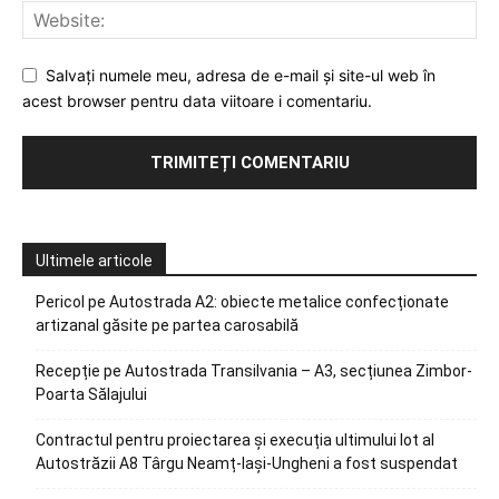
Salvați numele meu, adresa de e-mail și site-ul web în
acest browser pentru data viitoare i comentariu.
Ultimele articole
Pericol pe Autostrada A2: obiecte metalice confecționate
artizanal găsite pe partea carosabilă
Recepție pe Autostrada Transilvania – A3, secțiunea Zimbor-
Poarta Sălajului
Contractul pentru proiectarea și execuția ultimului lot al
Autostrăzii A8 Târgu Neamț-Iași-Ungheni a fost suspendat