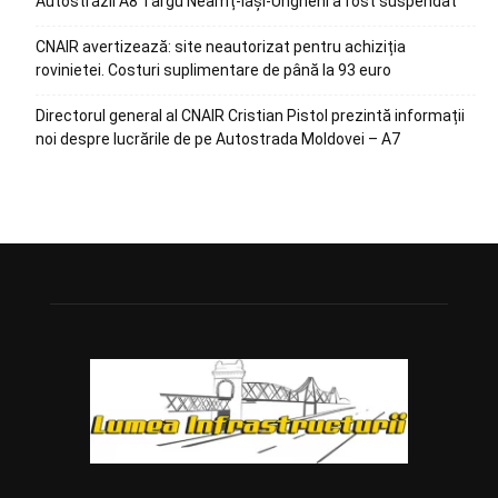
Autostrăzii A8 Târgu Neamț-Iași-Ungheni a fost suspendat
CNAIR avertizează: site neautorizat pentru achiziția
rovinietei. Costuri suplimentare de până la 93 euro
Directorul general al CNAIR Cristian Pistol prezintă informații
noi despre lucrările de pe Autostrada Moldovei – A7