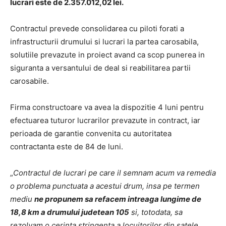
lucrari este de 2.357.012,02 lei.
Contractul prevede consolidarea cu piloti forati a
infrastructurii drumului si lucrari la partea carosabila,
solutiile prevazute in proiect avand ca scop punerea in
siguranta a versantului de deal si reabilitarea partii
carosabile.
Firma constructoare va avea la dispozitie 4 luni pentru
efectuarea tuturor lucrarilor prevazute in contract, iar
perioada de garantie convenita cu autoritatea
contractanta este de 84 de luni.
„
Contractul de lucrari pe care il semnam acum va remedia
o problema punctuata a acestui drum, insa pe termen
mediu
ne propunem sa refacem intreaga lungime de
18,8 km a drumului judetean 105
si, totodata, sa
rezolvam o cerinta stringenta a locuitorilor din satele