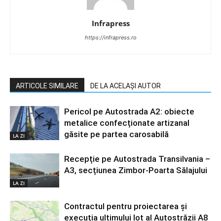
Infrapress
https://infrapress.ro
ARTICOLE SIMILARE
DE LA ACELAȘI AUTOR
Pericol pe Autostrada A2: obiecte
metalice confecționate artizanal
găsite pe partea carosabilă
LA ZI
Recepție pe Autostrada Transilvania –
A3, secțiunea Zimbor-Poarta Sălajului
LA ZI
Contractul pentru proiectarea și
execuția ultimului lot al Autostrăzii A8