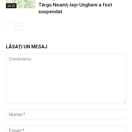
Târgu Neamț-Iași-Ungheni a fost
LA ZI
suspendat
LĂSAȚI UN MESAJ