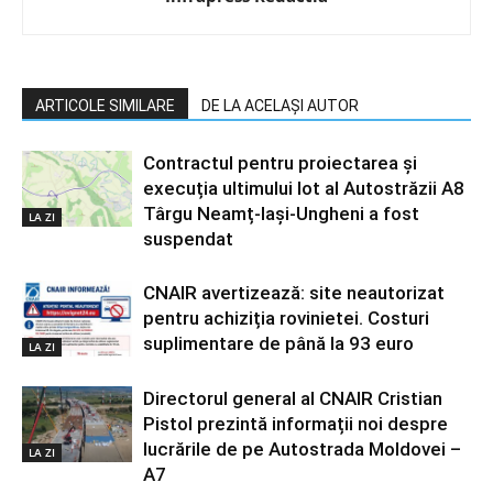
ARTICOLE SIMILARE
DE LA ACELAȘI AUTOR
Contractul pentru proiectarea și
execuția ultimului lot al Autostrăzii A8
Târgu Neamț-Iași-Ungheni a fost
LA ZI
suspendat
CNAIR avertizează: site neautorizat
pentru achiziția rovinietei. Costuri
suplimentare de până la 93 euro
LA ZI
Directorul general al CNAIR Cristian
Pistol prezintă informații noi despre
lucrările de pe Autostrada Moldovei –
LA ZI
A7