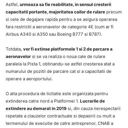
Astfel,
urmeaza sa fie reabilitate, in sensul cresterii
capacitatii portante, majoritatea cailor de rulare
precum
si cele de degajare rapida pentru a se asigura operarea
fara restrictii a aeronavelor de categorie 4E (cum ar fi
Airbus A340 si A350 sau Boeing B777 si B787).
Totdata,
vor fi extinse platformele 1 si 2 de parcare a
aeronavelor
si se va realiza o noua cale de rulare
paralela la Pista 1, obtinandu-se astfel cresterea atat a
numarului de pozitii de parcare cat si a capacitatii de
operare a aeroportului.
O alta procedura de licitatie este organizata pentru
extinderea catre nord a Platformei 1.
Lucrarile de
extindere au demarat in 2019
si, din cauza nerespectarii
repetate a clauzelor contractuale si depasirii cu mult a
termenului de executie de catre antreprenor, CNAB a