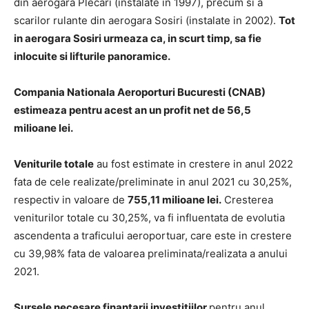
din aerogara Plecari (instalate in 1997), precum si a
scarilor rulante din aerogara Sosiri (instalate in 2002).
Tot
in aerogara Sosiri urmeaza ca, in scurt timp, sa fie
inlocuite si lifturile panoramice.
Compania Nationala Aeroporturi Bucuresti (CNAB)
estimeaza pentru acest an un profit net de 56,5
milioane lei.
Veniturile totale
au fost estimate in crestere in anul 2022
fata de cele realizate/preliminate in anul 2021 cu 30,25%,
respectiv in valoare de
755,11 milioane lei.
Cresterea
veniturilor totale cu 30,25%, va fi influentata de evolutia
ascendenta a traficului aeroportuar, care este in crestere
cu 39,98% fata de valoarea preliminata/realizata a anului
2021.
Sursele necesare finantarii investitiilor
pentru anul