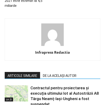
2021 este estimat la 4,5
miliarde
Infrapress Redactia
ARTICOLE SIMILARE
DE LA ACELAȘI AUTOR
Contractul pentru proiectarea și
execuția ultimului lot al Autostrăzii A8
Târgu Neamț-Iași-Ungheni a fost
LA ZI
suspendat