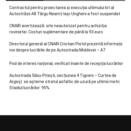
Contractul pentru proiectarea și execuția ultimului lot al
Autostrăzii A8 Târgu Neamț-Iași-Ungheni a fost suspendat
CNAIR avertizează: site neautorizat pentru achiziția
rovinietei. Costuri suplimentare de până la 93 euro
Directorul general al CNAIR Cristian Pistol prezintă informații
noi despre lucrările de pe Autostrada Moldovei – A7
Pod de interes național, verificat înainte de recepția lucrărilor
Autostrada Sibiu-Pitești, secțiunea 4 Tigveni – Curtea de
Argeș): se așterne stratul asfaltic de uzură pe ultimii metri.
Stadiul lucrărilor: 95%