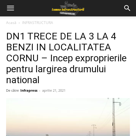
Acasă
INFRASTRUCTURA
DN1 TRECE DE LA 3 LA 4
BENZI IN LOCALITATEA
CORNU – Incep exproprierile
pentru largirea drumului
national
De către
Infrapress
-
aprilie 21, 2021