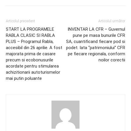
Articolul precedent
Articolul următor
START LA PROGRAMELE
INVENTAR LA CFR – Guvernul
RABLA CLASIC SI RABLA
pune pe masa bunurile CFR
PLUS – Programul Rabla,
SA, cuantificand fiecare pod si
accesibil din 26 aprilie. A fost
podet. Iata “patrimoniului” CFR
majorata prima de casare
pe fiecare regionala, conform
precum si ecobonusurile
noilor corectii
acordate pentru stimularea
achizitionarii autoturismelor
mai putin poluante