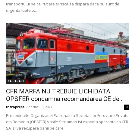
transportului pe cai rutiere si risca sa dispara daca nu sunt de
urgenta luate o...
CAI FERATE
CFR MARFA NU TREBUIE LICHIDATA –
OPSFER condamna recomandarea CE de...
Infrapress
-
aprilie 15, 2021
0
Presedintele Organizatiei Patronale a Societatilor Feroviare Private
din Romania (OPSFER) Vasile Seclaman isi exprima speranta ca CFR
SA isi va recupera banii pe care...