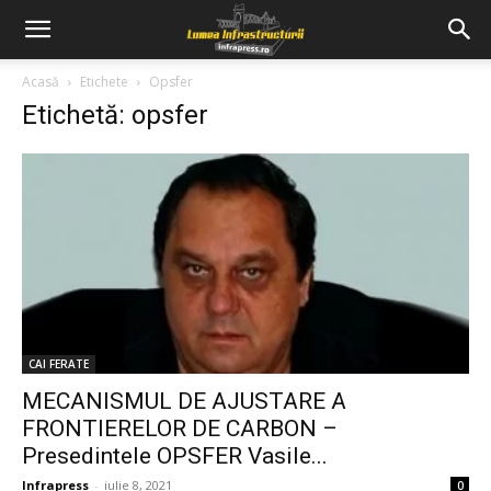
Acasă
Etichete
Opsfer
Etichetă: opsfer
CAI FERATE
MECANISMUL DE AJUSTARE A
FRONTIERELOR DE CARBON –
Presedintele OPSFER Vasile...
Infrapress
-
iulie 8, 2021
0