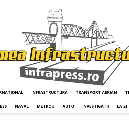
RNATIONAL
INFRASTRUCTURA
TRANSPORT AERIAN
T
Infrapress
RESS
NAVAL
METROU
AUTO
INVESTIGATII
LA ZI