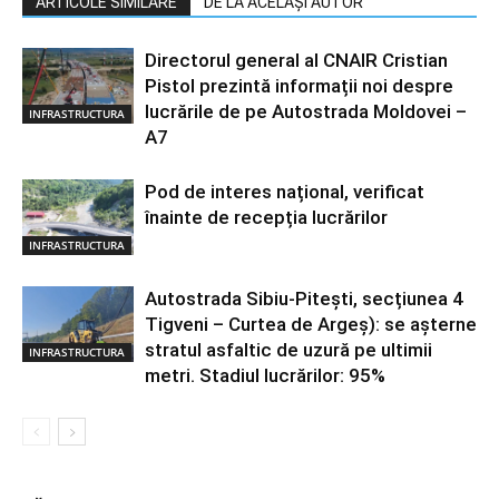
ARTICOLE SIMILARE
DE LA ACELAȘI AUTOR
Directorul general al CNAIR Cristian
Pistol prezintă informații noi despre
lucrările de pe Autostrada Moldovei –
INFRASTRUCTURA
A7
Pod de interes național, verificat
înainte de recepția lucrărilor
INFRASTRUCTURA
Autostrada Sibiu-Pitești, secțiunea 4
Tigveni – Curtea de Argeș): se așterne
stratul asfaltic de uzură pe ultimii
INFRASTRUCTURA
metri. Stadiul lucrărilor: 95%