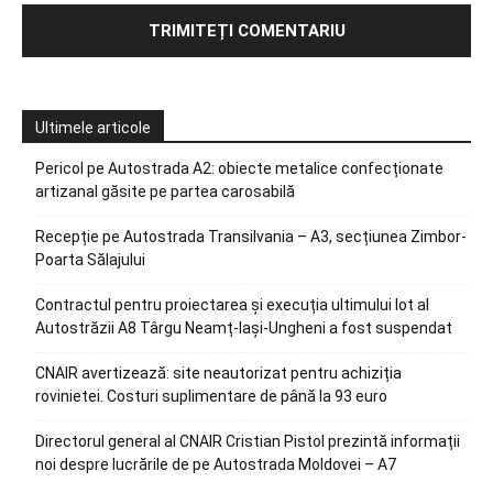
Ultimele articole
Pericol pe Autostrada A2: obiecte metalice confecționate
artizanal găsite pe partea carosabilă
Recepție pe Autostrada Transilvania – A3, secțiunea Zimbor-
Poarta Sălajului
Contractul pentru proiectarea și execuția ultimului lot al
Autostrăzii A8 Târgu Neamț-Iași-Ungheni a fost suspendat
CNAIR avertizează: site neautorizat pentru achiziția
rovinietei. Costuri suplimentare de până la 93 euro
Directorul general al CNAIR Cristian Pistol prezintă informații
noi despre lucrările de pe Autostrada Moldovei – A7