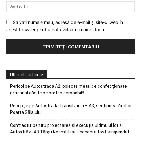
Salvați numele meu, adresa de e-mail și site-ul web în
acest browser pentru data viitoare i comentariu.
Ultimele articole
Pericol pe Autostrada A2: obiecte metalice confecționate
artizanal găsite pe partea carosabilă
Recepție pe Autostrada Transilvania – A3, secțiunea Zimbor-
Poarta Sălajului
Contractul pentru proiectarea și execuția ultimului lot al
Autostrăzii A8 Târgu Neamț-Iași-Ungheni a fost suspendat