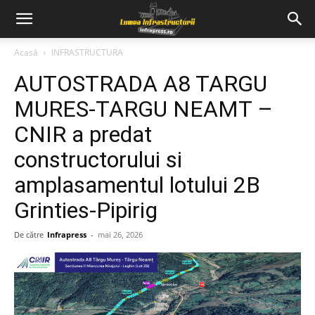
Acasă
INFRASTRUCTURA
AUTOSTRADA A8 TARGU
MURES-TARGU NEAMT –
CNIR a predat
constructorului si
amplasamentul lotului 2B
Grinties-Pipirig
De către
Infrapress
-
mai 26, 2026