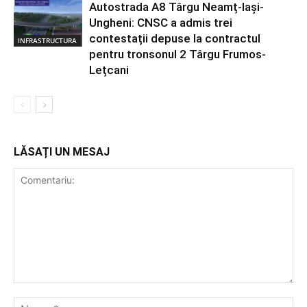
Autostrada A8 Târgu Neamț-Iași-
Ungheni: CNSC a admis trei
contestații depuse la contractul
INFRASTRUCTURA
pentru tronsonul 2 Târgu Frumos-
Lețcani
LĂSAȚI UN MESAJ