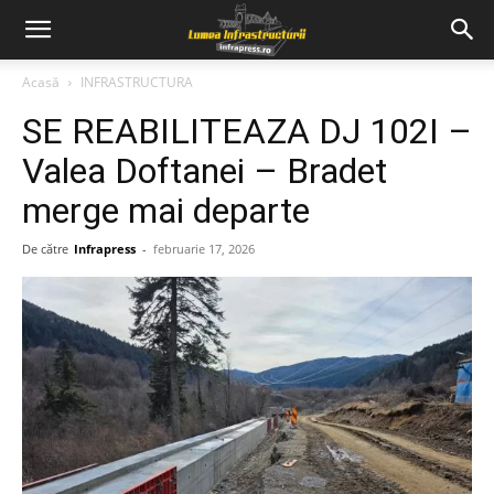
Acasă
INFRASTRUCTURA
SE REABILITEAZA DJ 102I –
Valea Doftanei – Bradet
merge mai departe
De către
Infrapress
-
februarie 17, 2026