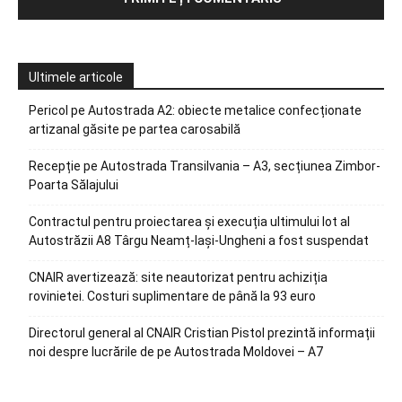
Ultimele articole
Pericol pe Autostrada A2: obiecte metalice confecționate
artizanal găsite pe partea carosabilă
Recepție pe Autostrada Transilvania – A3, secțiunea Zimbor-
Poarta Sălajului
Contractul pentru proiectarea și execuția ultimului lot al
Autostrăzii A8 Târgu Neamț-Iași-Ungheni a fost suspendat
CNAIR avertizează: site neautorizat pentru achiziția
rovinietei. Costuri suplimentare de până la 93 euro
Directorul general al CNAIR Cristian Pistol prezintă informații
noi despre lucrările de pe Autostrada Moldovei – A7