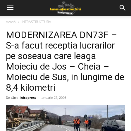
Acasă
INFRASTRUCTURA
MODERNIZAREA DN73F –
S-a facut receptia lucrarilor
pe soseaua care leaga
Moieciu de Jos – Cheia –
Moieciu de Sus, in lungime de
8,4 kilometri
De către
Infrapress
-
ianuarie 27, 2026