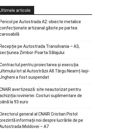
Ultimele articole
Pericol pe Autostrada A2: obiecte metalice
confecționate artizanal găsite pe partea
carosabilă
Recepție pe Autostrada Transilvania – A3,
secțiunea Zimbor-Poarta Sălajului
Contractul pentru proiectarea și execuția
ultimului lot al Autostrăzii A8 Târgu Neamț-Iași-
Ungheni a fost suspendat
CNAIR avertizează: site neautorizat pentru
achiziția rovinietei. Costuri suplimentare de
până la 93 euro
Directorul general al CNAIR Cristian Pistol
prezintă informații noi despre lucrările de pe
Autostrada Moldovei – A7