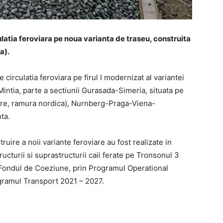
tia feroviara pe noua varianta de traseu, construita
a).
circulatia feroviara pe firul I modernizat al variantei
i Mintia, parte a sectiunii Gurasada-Simeria, situata pe
are, ramura nordica), Nurnberg-Praga-Viena-
ta.
truire a noii variante feroviare au fost realizate in
ucturii si suprastructurii caii ferate pe Tronsonul 3
 Fondul de Coeziune, prin Programul Operational
gramul Transport 2021 – 2027.