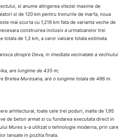
iectului, si anume atingerea vitezei maxime de
alatori si de 120 km pentru trenurile de marfa, noua
este mai scurta cu 1,216 km fata de varianta veche de
 necesara construirea inclusiv a urmatoarelor trei
 totala de 1,3 km, a caror valoare totala estimata
 Branisca dinspre Deva, in imediata vecinatate a vechiului
sika, are lungime de 435 m;
 spre Bretea Muresana, are o lungime totala de 486 m.
re arhitectural, toate cele trei poduri, inalte de 1,95
cuve de beton armat si cu fundarea executata direct in
ului Mures s-a utilizat o tehnologie moderna, prin care
or lansate in pozitia finala.