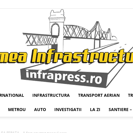
ERNATIONAL
INFRASTRUCTURA
TRANSPORT AERIAN
T
Infrapress
METROU
AUTO
INVESTIGATII
LA ZI
SANTIERE –
 FERATA – A fost anuntat traseul care...