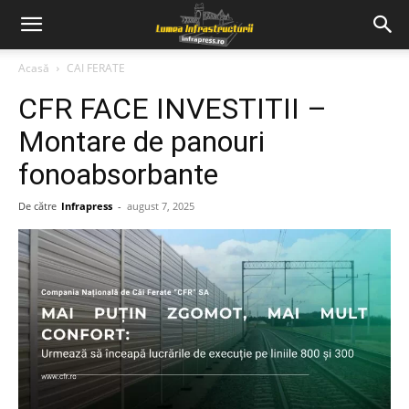
Acasă
CAI FERATE
CFR FACE INVESTITII –
Montare de panouri
fonoabsorbante
De către
Infrapress
-
august 7, 2025