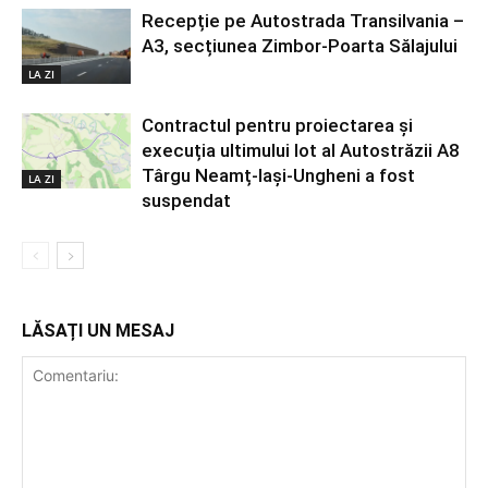
Recepție pe Autostrada Transilvania –
A3, secțiunea Zimbor-Poarta Sălajului
LA ZI
Contractul pentru proiectarea și
execuția ultimului lot al Autostrăzii A8
Târgu Neamț-Iași-Ungheni a fost
LA ZI
suspendat
LĂSAȚI UN MESAJ