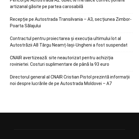
Pericol pe Autostrada A2: obiecte metalice confecționate
artizanal găsite pe partea carosabilă
Recepție pe Autostrada Transilvania – A3, secțiunea Zimbor-
Poarta Sălajului
Contractul pentru proiectarea și execuția ultimului lot al
Autostrăzii A8 Târgu Neamț-Iași-Ungheni a fost suspendat
CNAIR avertizează: site neautorizat pentru achiziția
rovinietei. Costuri suplimentare de până la 93 euro
Directorul general al CNAIR Cristian Pistol prezintă informații
noi despre lucrările de pe Autostrada Moldovei – A7