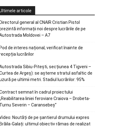
Ultimele articole
Directorul general al CNAIR Cristian Pistol
prezintă informații noi despre lucrările de pe
Autostrada Moldovei – A7
Pod de interes național, verificat înainte de
recepția lucrărilor
Autostrada Sibiu-Pitești, secțiunea 4 Tigveni –
Curtea de Argeș): se așterne stratul asfaltic de
uzură pe ultimii metri. Stadiul lucrărilor: 95%
Contract semnat în cadrul proiectului
„Reabilitarea liniei feroviare Craiova – Drobeta-
Turnu Severin – Caransebeș”
Video: Noutăți de pe șantierul drumului expres
Brăila-Galați: ultimul obiectiv rămas de realizat