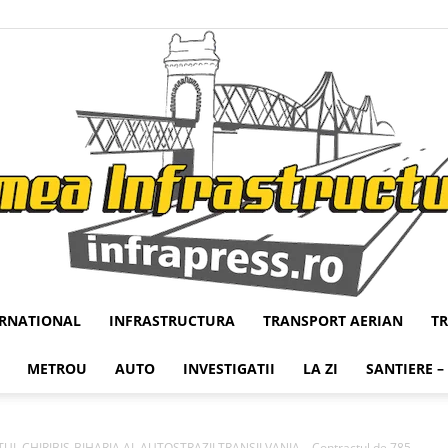
ERNATIONAL
INFRASTRUCTURA
TRANSPORT AERIAN
T
Infrapress
METROU
AUTO
INVESTIGATII
LA ZI
SANTIERE –
UL CHIRIBIS-BIHARIA AL AUTOSTRAZII TRANSILVANIA – Contractul de 785...