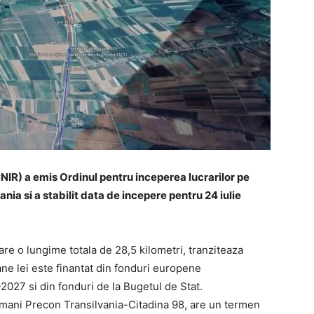
NIR) a emis Ordinul pentru inceperea lucrarilor pe
vania si a stabilit data de incepere pentru 24 iulie
are o lungime totala de 28,5 kilometri, tranziteaza
ane lei este finantat din fonduri europene
027 si din fonduri de la Bugetul de Stat.
omani Precon Transilvania-Citadina 98, are un termen