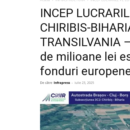
INCEP LUCRARIL
CHIRIBIS-BIHAR
TRANSILVANIA – 
de milioane lei e
fonduri europen
De către
Infrapress
-
iulie 23, 2025