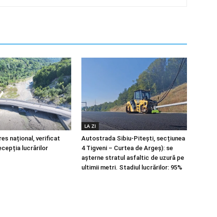
LA ZI
es național, verificat
Autostrada Sibiu-Pitești, secțiunea
ecepția lucrărilor
4 Tigveni – Curtea de Argeș): se
așterne stratul asfaltic de uzură pe
ultimii metri. Stadiul lucrărilor: 95%