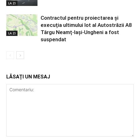
LA ZI
Contractul pentru proiectarea și
execuția ultimului lot al Autostrăzii A8
Târgu Neamț-Iași-Ungheni a fost
LA ZI
suspendat
LĂSAȚI UN MESAJ