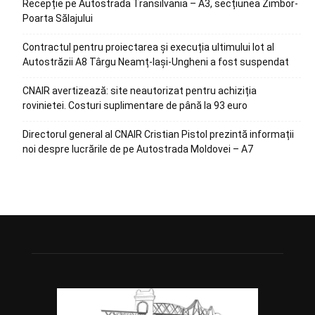
Recepție pe Autostrada Transilvania – A3, secțiunea Zimbor-
Poarta Sălajului
Contractul pentru proiectarea și execuția ultimului lot al
Autostrăzii A8 Târgu Neamț-Iași-Ungheni a fost suspendat
CNAIR avertizează: site neautorizat pentru achiziția
rovinietei. Costuri suplimentare de până la 93 euro
Directorul general al CNAIR Cristian Pistol prezintă informații
noi despre lucrările de pe Autostrada Moldovei – A7