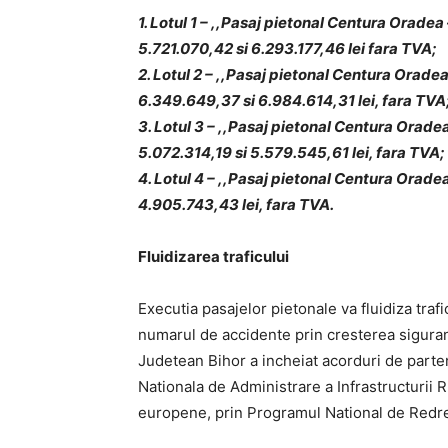
1. Lotul 1 – ,,Pasaj pietonal Centura Orade
5.721.070,42 si 6.293.177,46 lei fara TVA;
2. Lotul 2 – ,,Pasaj pietonal Centura Orade
6.349.649,37 si 6.984.614,31 lei, fara TVA
3. Lotul 3 – ,,Pasaj pietonal Centura Orade
5.072.314,19 si 5.579.545,61 lei, fara TVA;
4. Lotul 4 – ,,Pasaj pietonal Centura Orade
4.905.743,43 lei, fara TVA.
Fluidizarea traficului
Executia pasajelor pietonale va fluidiza trafi
numarul de accidente prin cresterea sigurantei
Judetean Bihor a incheiat acorduri de parte
Nationala de Administrare a Infrastructurii R
europene, prin Programul National de Redre