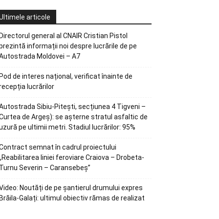
Ultimele articole
Directorul general al CNAIR Cristian Pistol
prezintă informații noi despre lucrările de pe
Autostrada Moldovei – A7
Pod de interes național, verificat înainte de
recepția lucrărilor
Autostrada Sibiu-Pitești, secțiunea 4 Tigveni –
Curtea de Argeș): se așterne stratul asfaltic de
uzură pe ultimii metri. Stadiul lucrărilor: 95%
Contract semnat în cadrul proiectului
„Reabilitarea liniei feroviare Craiova – Drobeta-
Turnu Severin – Caransebeș”
Video: Noutăți de pe șantierul drumului expres
Brăila-Galați: ultimul obiectiv rămas de realizat