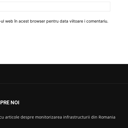
-ul web în acest browser pentru data viitoare i comentariu.
PRE NOI
 cu articole despre monitorizarea infrastructurii din Romania