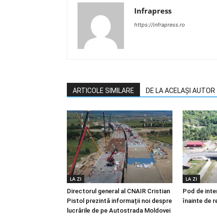
Infrapress
https://infrapress.ro
ARTICOLE SIMILARE
DE LA ACELAȘI AUTOR
LA ZI
LA ZI
Directorul general al CNAIR Cristian
Pod de inter
Pistol prezintă informații noi despre
înainte de r
lucrările de pe Autostrada Moldovei