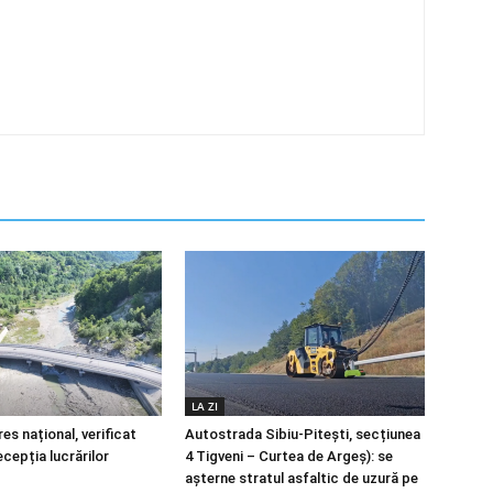
LA ZI
es național, verificat
Autostrada Sibiu-Pitești, secțiunea
ecepția lucrărilor
4 Tigveni – Curtea de Argeș): se
așterne stratul asfaltic de uzură pe