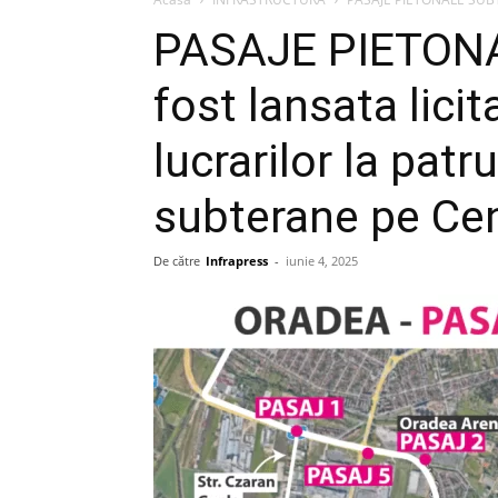
PASAJE PIETON
fost lansata lici
lucrarilor la pat
subterane pe Ce
De către
Infrapress
-
iunie 4, 2025