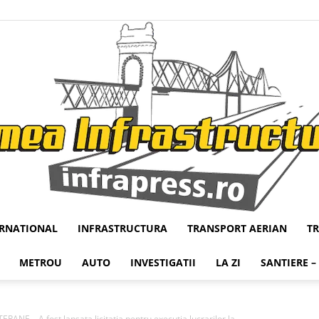
ERNATIONAL
INFRASTRUCTURA
TRANSPORT AERIAN
T
Infrapress
METROU
AUTO
INVESTIGATII
LA ZI
SANTIERE –
NE – A fost lansata licitatia pentru executia lucrarilor la...