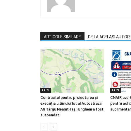
ARTICOLE SIMILARE
DE LA ACELAȘI AUTOR
LA ZI
LA ZI
Contractul pentru proiectarea și
CNAIR avert
execuția ultimului lot al Autostrăzii
pentru achiz
A8 Târgu Neamț-Iași-Ungheni a fost
suplimentar
suspendat