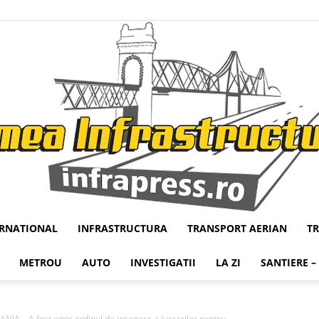
ERNATIONAL
INFRASTRUCTURA
TRANSPORT AERIAN
T
Infrapress
METROU
AUTO
INVESTIGATII
LA ZI
SANTIERE –
 – A fost emis ordinul de incepere a lucrarilor pentru...