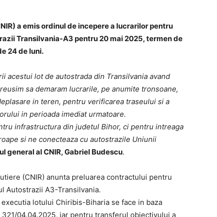
NIR) a emis ordinul de incepere a lucrarilor pentru
strazii Transilvania-A3 pentru 20 mai 2025, termen de
e 24 de luni.
i acestui lot de autostrada din Transilvania avand
reusim sa demaram lucrarile, pe anumite tronsoane,
plasare in teren, pentru verificarea traseului si a
orului in perioada imediat urmatoare.
tru infrastructura din judetul Bihor, ci pentru intreaga
roape si ne conecteaza cu autostrazile Uniunii
ul general al CNIR, Gabriel Budescu
.
 Rutiere (CNIR) anunta preluarea contractului pentru
ul Autostrazii A3-Transilvania.
executia lotului Chiribis-Biharia se face in baza
 321/04.04.2025, iar pentru transferul obiectivului a