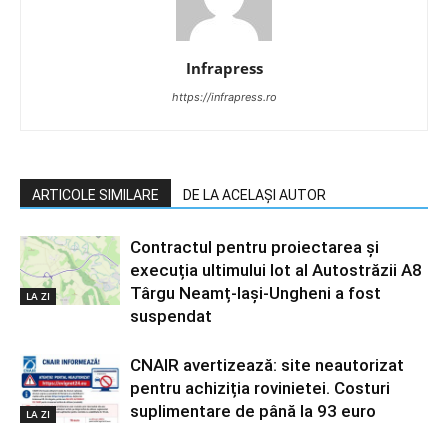
Infrapress
https://infrapress.ro
ARTICOLE SIMILARE
DE LA ACELAȘI AUTOR
Contractul pentru proiectarea și
execuția ultimului lot al Autostrăzii A8
Târgu Neamț-Iași-Ungheni a fost
LA ZI
suspendat
CNAIR avertizează: site neautorizat
pentru achiziția rovinietei. Costuri
suplimentare de până la 93 euro
LA ZI