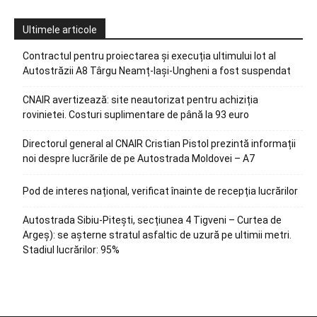
Ultimele articole
Contractul pentru proiectarea și execuția ultimului lot al
Autostrăzii A8 Târgu Neamț-Iași-Ungheni a fost suspendat
CNAIR avertizează: site neautorizat pentru achiziția
rovinietei. Costuri suplimentare de până la 93 euro
Directorul general al CNAIR Cristian Pistol prezintă informații
noi despre lucrările de pe Autostrada Moldovei – A7
Pod de interes național, verificat înainte de recepția lucrărilor
Autostrada Sibiu-Pitești, secțiunea 4 Tigveni – Curtea de
Argeș): se așterne stratul asfaltic de uzură pe ultimii metri.
Stadiul lucrărilor: 95%