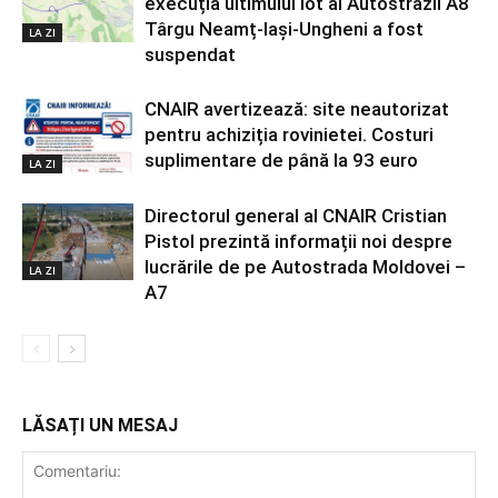
execuția ultimului lot al Autostrăzii A8
Târgu Neamț-Iași-Ungheni a fost
LA ZI
suspendat
CNAIR avertizează: site neautorizat
pentru achiziția rovinietei. Costuri
suplimentare de până la 93 euro
LA ZI
Directorul general al CNAIR Cristian
Pistol prezintă informații noi despre
lucrările de pe Autostrada Moldovei –
LA ZI
A7
LĂSAȚI UN MESAJ