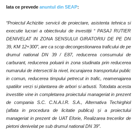
Iata ce prevede
anuntul din SEAP
:
“Proiectul Achizitie servicii de proiectare, asistenta tehnica si
executie lucrari a obiectivului de investiții “ PASAJ RUTIER
DENIVELAT IN ZONA SENSULUI GIRATORIU DE PE DN
39, KM 12+300”, are ca scop decongestionarea traficului de pe
drumul national DN 39 / E87, reducerea consumului de
carburant, reducerea poluarii in zona studinata prin reducerea
numarului de intersectii la nivel, incurajarea transportului public
in comun, reducerea timpului petrecut in trafic, reamenajarea
spatiilor verzi si plantarea de arbori si arbusti. Totodata acesta
investitie vine in completarea proiectului manageriat in prezent
de compania S.C. C.N.A.I.R. S.A., Alternativa Techirghiol
(aflata in procedura de licitatie publica) și a proiectului
manageriat in prezent de UAT Eforie, Realizarea trecerilor de
pietoni denivelat pe sub drumul national DN 39”.