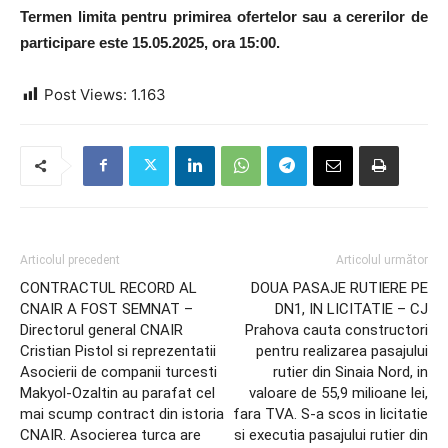
Termen limita pentru primirea ofertelor sau a cererilor de
participare este 15.05.2025, ora 15:00.
Post Views:
1.163
Articolul precedent
Articolul următor
CONTRACTUL RECORD AL
DOUA PASAJE RUTIERE PE
CNAIR A FOST SEMNAT –
DN1, IN LICITATIE – CJ
Directorul general CNAIR
Prahova cauta constructori
Cristian Pistol si reprezentatii
pentru realizarea pasajului
Asocierii de companii turcesti
rutier din Sinaia Nord, in
Makyol-Ozaltin au parafat cel
valoare de 55,9 milioane lei,
mai scump contract din istoria
fara TVA. S-a scos in licitatie
CNAIR. Asocierea turca are
si executia pasajului rutier din