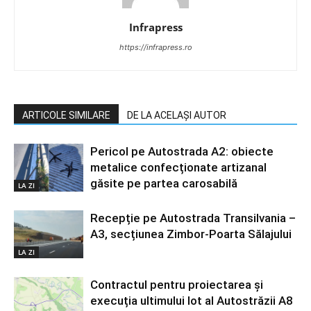
Infrapress
https://infrapress.ro
ARTICOLE SIMILARE
DE LA ACELAȘI AUTOR
Pericol pe Autostrada A2: obiecte
metalice confecționate artizanal
găsite pe partea carosabilă
LA ZI
Recepție pe Autostrada Transilvania –
A3, secțiunea Zimbor-Poarta Sălajului
LA ZI
Contractul pentru proiectarea și
execuția ultimului lot al Autostrăzii A8