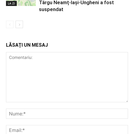
Târgu Neamț-Iași-Ungheni a fost
LA ZI
suspendat
LĂSAȚI UN MESAJ