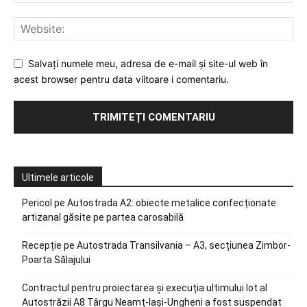
Salvați numele meu, adresa de e-mail și site-ul web în
acest browser pentru data viitoare i comentariu.
Ultimele articole
Pericol pe Autostrada A2: obiecte metalice confecționate
artizanal găsite pe partea carosabilă
Recepție pe Autostrada Transilvania – A3, secțiunea Zimbor-
Poarta Sălajului
Contractul pentru proiectarea și execuția ultimului lot al
Autostrăzii A8 Târgu Neamț-Iași-Ungheni a fost suspendat