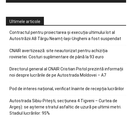
Ultimele articole
Contractul pentru proiectarea și execuția ultimului lot al
Autostrăzii A8 Târgu Neamț-Iași-Ungheni a fost suspendat
CNAIR avertizează: site neautorizat pentru achiziția
rovinietei. Costuri suplimentare de până la 93 euro
Directorul general al CNAIR Cristian Pistol prezintă informații
noi despre lucrările de pe Autostrada Moldovei – A7
Pod de interes național, verificat înainte de recepția lucrărilor
Autostrada Sibiu-Pitești, secțiunea 4 Tigveni – Curtea de
Argeș): se așterne stratul asfaltic de uzură pe ultimii metri.
Stadiul lucrărilor: 95%