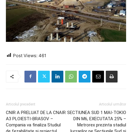
Post Views:
461
Articolul precedent
Articolul următor
CNIR A PRELUAT DE LA CNAIR
SECTIUNEA SUD 1 MAI-TOKIO
A3 PLOIESTI-BRASOV –
DIN M6, EXECUTATA 25% –
Compania va finaliza Studiul
Metrorex prezinta stadiul
de fezabilitate si proiectul
lucrarilor pe Sectiunile Sud si