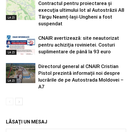
Contractul pentru proiectarea și
execuția ultimului lot al Autostrăzii A8
Târgu Neamț-Iași-Ungheni a fost
LA ZI
suspendat
CNAIR avertizează: site neautorizat
pentru achiziția rovinietei. Costuri
suplimentare de până la 93 euro
LA ZI
Directorul general al CNAIR Cristian
Pistol prezintă informații noi despre
lucrările de pe Autostrada Moldovei –
LA ZI
A7
LĂSAȚI UN MESAJ