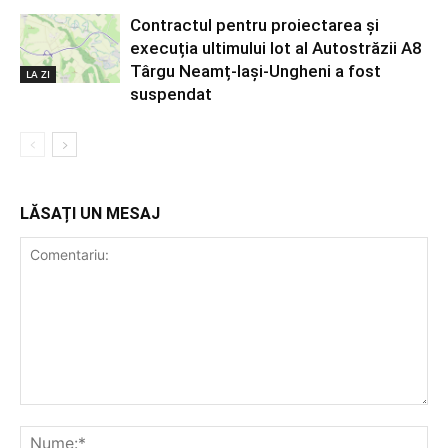
Contractul pentru proiectarea și
execuția ultimului lot al Autostrăzii A8
Târgu Neamț-Iași-Ungheni a fost
LA ZI
suspendat
LĂSAȚI UN MESAJ