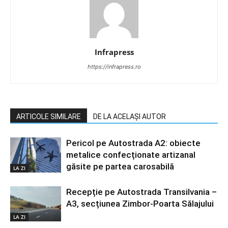
Infrapress
https://infrapress.ro
ARTICOLE SIMILARE
DE LA ACELAȘI AUTOR
Pericol pe Autostrada A2: obiecte
metalice confecționate artizanal
găsite pe partea carosabilă
LA ZI
Recepție pe Autostrada Transilvania –
A3, secțiunea Zimbor-Poarta Sălajului
LA ZI