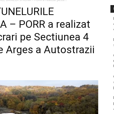
TUNELURILE
A – PORR a realizat
crari pe Sectiunea 4
e Arges a Autostrazii
1