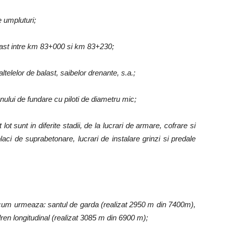
 umpluturi;
balast intre km 83+000 si km 83+230;
ltelelor de balast, saibelor drenante, s.a.;
renului de fundare cu piloti de diametru mic;
 lot sunt in diferite stadii, de la lucrari de armare, cofrare si
laci de suprabetonare, lucrari de instalare grinzi si predale
 cum urmeaza: santul de garda (realizat 2950 m din 7400m),
ren longitudinal (realizat 3085 m din 6900 m);