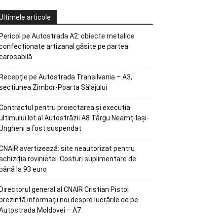
Ultimele articole
Pericol pe Autostrada A2: obiecte metalice
confecționate artizanal găsite pe partea
carosabilă
Recepție pe Autostrada Transilvania – A3,
secțiunea Zimbor-Poarta Sălajului
Contractul pentru proiectarea și execuția
ultimului lot al Autostrăzii A8 Târgu Neamț-Iași-
Ungheni a fost suspendat
CNAIR avertizează: site neautorizat pentru
achiziția rovinietei. Costuri suplimentare de
până la 93 euro
Directorul general al CNAIR Cristian Pistol
prezintă informații noi despre lucrările de pe
Autostrada Moldovei – A7