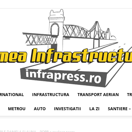
ERNATIONAL
INFRASTRUCTURA
TRANSPORT AERIAN
T
Infrapress
METROU
AUTO
INVESTIGATII
LA ZI
SANTIERE –
E DANIELA SI ALINA – PORR a realizat peste...