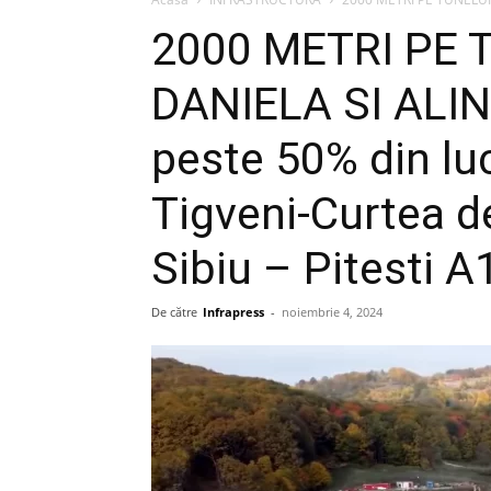
2000 METRI PE 
DANIELA SI ALIN
peste 50% din lu
Tigveni-Curtea d
Sibiu – Pitesti A
De către
Infrapress
-
noiembrie 4, 2024