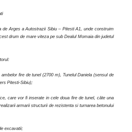
ti
a de Arges a Autostrazii Sibiu – Pitesti A1, unde construim
e acest drum de mare viteza pe sub Dealul Momaia din judetul
orul:
a ambelor fire de tunel (2700 m), Tunelul Daniela (sensul de
rs Pitesti-Sibiu);
ice, care vor fi inserate in cele doua fire de tunel, câte una
realizarii armarii structurii de rezistenta si turnarea betonului
e excavatii;