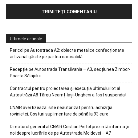
Ultimele articole
Pericol pe Autostrada A2: obiecte metalice confecționate
artizanal găsite pe partea carosabilă
Recepție pe Autostrada Transilvania – A3, secțiunea Zimbor-
Poarta Sălajului
Contractul pentru proiectarea și execuția ultimului lot al
Autostrăzii A8 Târgu Neamț-Iași-Ungheni a fost suspendat
CNAIR avertizează: site neautorizat pentru achiziția
rovinietei. Costuri suplimentare de până la 93 euro
Directorul general al CNAIR Cristian Pistol prezintă informații
noi despre lucrările de pe Autostrada Moldovei – A7