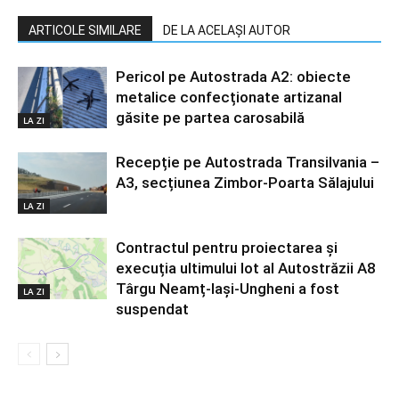
ARTICOLE SIMILARE
DE LA ACELAȘI AUTOR
Pericol pe Autostrada A2: obiecte
metalice confecționate artizanal
găsite pe partea carosabilă
LA ZI
Recepție pe Autostrada Transilvania –
A3, secțiunea Zimbor-Poarta Sălajului
LA ZI
Contractul pentru proiectarea și
execuția ultimului lot al Autostrăzii A8
Târgu Neamț-Iași-Ungheni a fost
LA ZI
suspendat