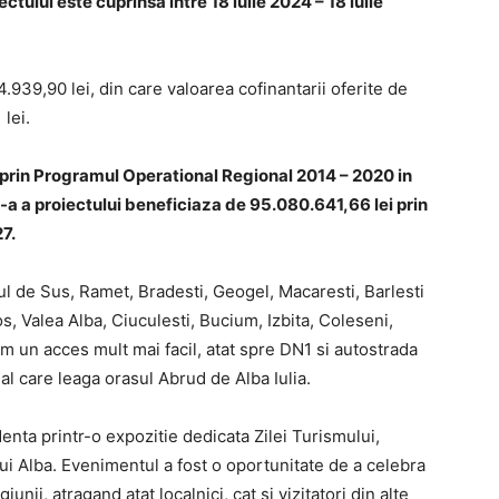
tului este cuprinsa intre 18 iulie 2024 – 18 iulie
.939,90 lei, din care valoarea cofinantarii oferite de
lei.
 prin Programul Operational Regional 2014 – 2020 in
I-a a proiectului beneficiaza de 95.080.641,66 lei prin
27.
ul de Sus, Ramet, Bradesti, Geogel, Macaresti, Barlesti
s, Valea Alba, Ciuculesti, Bucium, Izbita, Coleseni,
m un acces mult mai facil, atat spre DN1 si autostrada
al care leaga orasul Abrud de Alba Iulia.
identa printr-o expozitie dedicata Zilei Turismului,
lui Alba. Evenimentul a fost o oportunitate de a celebra
unii, atragand atat localnici, cat si vizitatori din alte