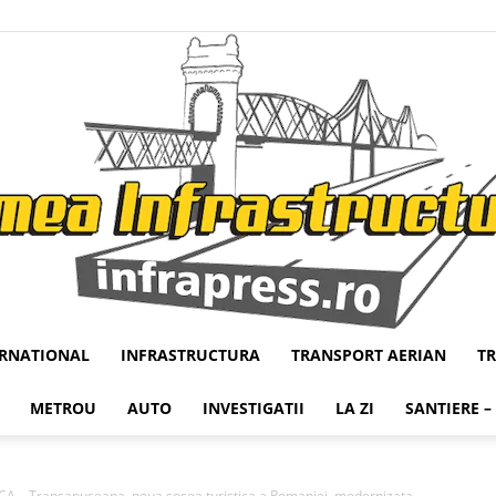
ERNATIONAL
INFRASTRUCTURA
TRANSPORT AERIAN
T
Infrapress
METROU
AUTO
INVESTIGATII
LA ZI
SANTIERE –
 – Transapuseana, noua sosea turistica a Romaniei, modernizata...