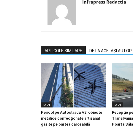
Infrapress Redactia
ARTICOLE SIMILARE
DE LA ACELAȘI AUTOR
LA ZI
LA ZI
Pericol pe Autostrada A2: obiecte
Recepție p
metalice confecționate artizanal
Transilvani
găsite pe partea carosabilă
Poarta Sălaj