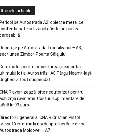
Ultimele articole
Pericol pe Autostrada A2: obiecte metalice
confecționate artizanal găsite pe partea
carosabilă
Recepție pe Autostrada Transilvania – A3,
secțiunea Zimbor-Poarta Sălajului
Contractul pentru proiectarea și execuția
ultimului lot al Autostrăzii A8 Târgu Neamț-Iași-
Ungheni a fost suspendat
CNAIR avertizează: site neautorizat pentru
achiziția rovinietei. Costuri suplimentare de
până la 93 euro
Directorul general al CNAIR Cristian Pistol
prezintă informații noi despre lucrările de pe
Autostrada Moldovei – A7