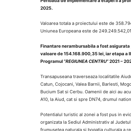
Perioada de implementare a etapei II a proiec
2025.
Valoarea totala a proiectului este de 358.794
Uniunea Europeana este de 249.249.542,01 
Finantare nerambursabila a fost asigurata
valoare de 154.168.900,35 lei, iar etapa a I
Programul “
REGIUNEA CENTRU
” 2021 – 20
Transapuseana traverseaza localitatile Aiud
Catun, Cojocani, Valea Barnii, Barlesti, Mogo
Bucium Sat si Cerbu. Oamenii de aici au acu
A10, la Aiud, cat si spre DN74, drumul nation
Potentialul turistic al zonei a fost pus in ev
organizata la Sediul Administrativ al Judetu
frumusetea naturala si bogatia culturala a regi