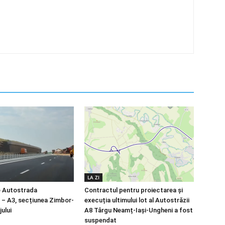
LA ZI
e Autostrada
Contractul pentru proiectarea și
a – A3, secțiunea Zimbor-
execuția ultimului lot al Autostrăzii
ului
A8 Târgu Neamț-Iași-Ungheni a fost
suspendat