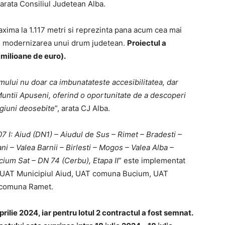
 arata Consiliul Judetean Alba.
axima la 1.117 metri si reprezinta pana acum cea mai
ru modernizarea unui drum judetean.
Proiectul a
 milioane de euro).
mului nu doar ca imbunatateste accesibilitatea, dar
Muntii Apuseni, oferind o oportunitate de a descoperi
egiuni deosebite
”, arata CJ Alba.
 I: Aiud (DN1) – Aiudul de Sus – Rimet – Bradesti –
ni – Valea Barnii – Birlesti – Mogos – Valea Alba –
cium Sat – DN 74 (Cerbu), Etapa II
” este implementat
cu UAT Municipiul Aiud, UAT comuna Bucium, UAT
comuna Ramet.
prilie 2024, iar pentru lotul 2 contractul a fost semnat.