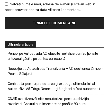
Salvați numele meu, adresa de e-mail și site-ul web în
acest browser pentru data viitoare i comentariu.
Ultimele articole
Pericol pe Autostrada A2: obiecte metalice confecționate
artizanal găsite pe partea carosabilă
Recepție pe Autostrada Transilvania – A3, secțiunea Zimbor-
Poarta Sălajului
Contractul pentru proiectarea și execuția ultimului lot al
Autostrăzii A8 Târgu Neamț-Iași-Ungheni a fost suspendat
CNAIR avertizează: site neautorizat pentru achiziția
rovinietei. Costuri suplimentare de până la 93 euro