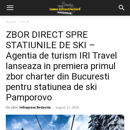
Acasă
LA ZI
ZBOR DIRECT SPRE
STATIUNILE DE SKI –
Agentia de turism IRI Travel
lanseaza in premiera primul
zbor charter din Bucuresti
pentru statiunea de ski
Pamporovo
De către
Infrapress Redactia
-
august 27, 2024