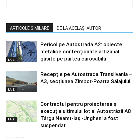
ARTICOLE SIMILARE
DE LA ACELAȘI AUTOR
Pericol pe Autostrada A2: obiecte
metalice confecționate artizanal
găsite pe partea carosabilă
LA ZI
Recepție pe Autostrada Transilvania –
A3, secțiunea Zimbor-Poarta Sălajului
LA ZI
Contractul pentru proiectarea și
execuția ultimului lot al Autostrăzii A8
Târgu Neamț-Iași-Ungheni a fost
LA ZI
suspendat