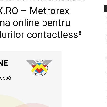
.RO – Metrorex
ma online pentru
urilor contactless⁸