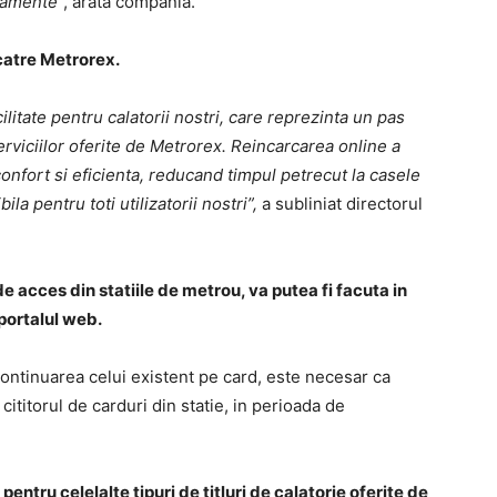
onamente
”, arata compania.
catre Metrorex.
itate pentru calatorii nostri, care reprezinta un pas
erviciilor oferite de Metrorex. Reincarcarea online a
onfort si eficienta, reducand timpul petrecut la casele
ila pentru toti utilizatorii nostri”
,
a subliniat directorul
e acces din statiile de metrou, va putea fi facuta in
portalul web.
 continuarea celui existent pe card, este necesar ca
la cititorul de carduri din statie, in perioada de
si pentru celelalte tipuri de titluri de calatorie oferite de