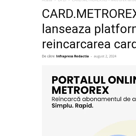
CARD.METROREX
lanseaza platfor
reincarcarea card
De către
Infrapress Redactia
-
august 2, 2024