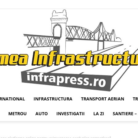
ERNATIONAL
INFRASTRUCTURA
TRANSPORT AERIAN
T
Infrapress
METROU
AUTO
INVESTIGATII
LA ZI
SANTIERE –
a platforma online pentru reincarcarea cardurilor contactless⁸