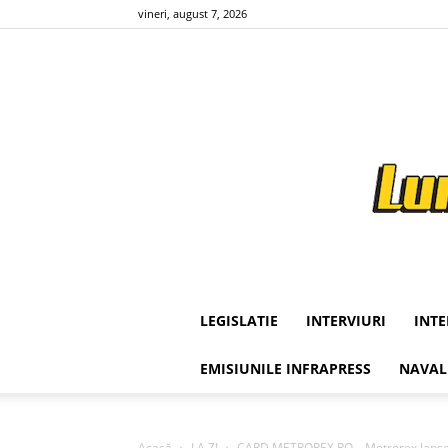
vineri, august 7, 2026
LEGISLATIE
INTERVIURI
INT
EMISIUNILE INFRAPRESS
NAVAL
Acasă
LA ZI
CARD.METROREX.RO – Metrorex lanseaz