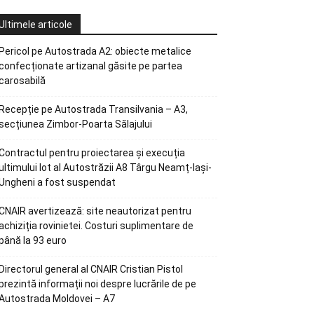
Ultimele articole
Pericol pe Autostrada A2: obiecte metalice
confecționate artizanal găsite pe partea
carosabilă
Recepție pe Autostrada Transilvania – A3,
secțiunea Zimbor-Poarta Sălajului
Contractul pentru proiectarea și execuția
ultimului lot al Autostrăzii A8 Târgu Neamț-Iași-
Ungheni a fost suspendat
CNAIR avertizează: site neautorizat pentru
achiziția rovinietei. Costuri suplimentare de
până la 93 euro
Directorul general al CNAIR Cristian Pistol
prezintă informații noi despre lucrările de pe
Autostrada Moldovei – A7