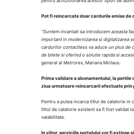
pentru achizitionarea acestor tipuri de ab
Pot fi re
incarcate doar cardurile emise de 
”Suntem incantati sa introducem aceasta facil
important in modernizarea si digitalizarea s
cardurilor contactless va aduce un plus de c
de bilete si oferind o solutie rapida si accesib
general al Metrorex, Mariana Miclaus.
Prima validare a abonamentului, la portile d
ziua urmatoare reincarcarii efectuate prin 
Pentru a putea incarca titlul de calatorie in
titlul de calatorie existent sa fi fost validat 
valabilitate.
In viitor, serviciile portalului vor fi extinse 