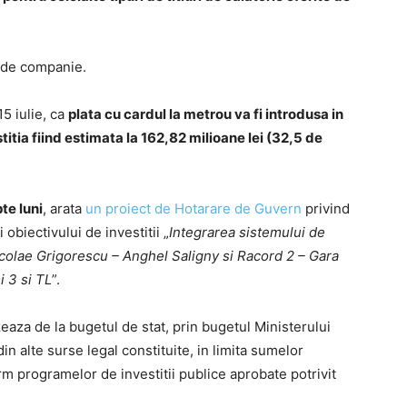
e de companie.
15 iulie, ca
plata cu cardul la metrou va fi introdusa in
stitia fiind estimata la 162,82 milioane lei (32,5 de
te luni
, arata
un proiect de Hotarare de Guvern
privind
obiectivului de investitii „
Integrarea sistemului de
icolae Grigorescu – Anghel Saligny si Racord 2 – Gara
i 3 si TL
”.
izeaza de la bugetul de stat, prin bugetul Ministerului
din alte surse legal constituite, in limita sumelor
m programelor de investitii publice aprobate potrivit