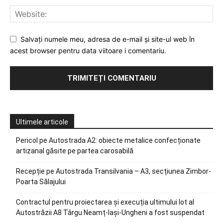
Salvați numele meu, adresa de e-mail și site-ul web în
acest browser pentru data viitoare i comentariu.
Ultimele articole
Pericol pe Autostrada A2: obiecte metalice confecționate
artizanal găsite pe partea carosabilă
Recepție pe Autostrada Transilvania – A3, secțiunea Zimbor-
Poarta Sălajului
Contractul pentru proiectarea și execuția ultimului lot al
Autostrăzii A8 Târgu Neamț-Iași-Ungheni a fost suspendat