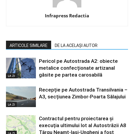
Infrapress Redactia
ARTICOLE SIMILARE
DE LA ACELAȘI AUTOR
Pericol pe Autostrada A2: obiecte
metalice confecționate artizanal
găsite pe partea carosabilă
LA ZI
Recepție pe Autostrada Transilvania –
A3, secțiunea Zimbor-Poarta Sălajului
LA ZI
Contractul pentru proiectarea și
execuția ultimului lot al Autostrăzii A8
Târgu Neamț-Iași-Ungheni a fost
LA ZI