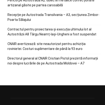
Pericol pe Autostrada A2: obiecte metalice confecționate
artizanal găsite pe partea carosabilă
Recepție pe Autostrada Transilvania – A3, secțiunea Zimbor-
Poarta Sălajului
Contractul pentru proiectarea și execuția ultimului lot al
Autostrăzii A8 Târgu Neamț-Iași-Ungheni a fost suspendat
CNAIR avertizează: site neautorizat pentru achiziția
rovinietei. Costuri suplimentare de până la 93 euro
Directorul general al CNAIR Cristian Pistol prezintă informații
noi despre lucrările de pe Autostrada Moldovei – A7