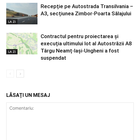
Recepție pe Autostrada Transilvania –
A3, secțiunea Zimbor-Poarta Sălajului
LA ZI
Contractul pentru proiectarea și
execuția ultimului lot al Autostrăzii A8
Târgu Neamț-Iași-Ungheni a fost
LA ZI
suspendat
LĂSAȚI UN MESAJ