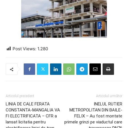
Post Views:
1.280
Articolul precedent
Articolul următor
LINIA DE CALE FERATA
INELUL RUTIER
CONSTANTA-MANGALIA VA
METROPOLITAN DIN BAILE-
FI ELECTRIFICATA – CFR a
FELIX – Au fost montate
lansat licitatia pentru
primele grinzi pe viaductul care
electrificarea liniei de tren
traverseaza DN76