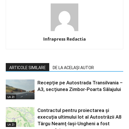
Infrapress Redactia
ARTICOLE SIMILARE
DE LA ACELAȘI AUTOR
Recepție pe Autostrada Transilvania –
A3, secțiunea Zimbor-Poarta Sălajului
LA ZI
Contractul pentru proiectarea și
execuția ultimului lot al Autostrăzii A8
Târgu Neamț-Iași-Ungheni a fost
LA ZI