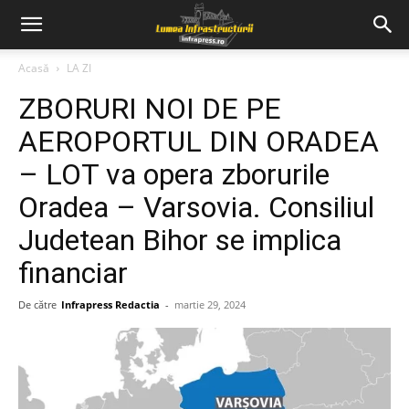
Acasă
LA ZI
ZBORURI NOI DE PE
AEROPORTUL DIN ORADEA
– LOT va opera zborurile
Oradea – Varsovia. Consiliul
Judetean Bihor se implica
financiar
De către
Infrapress Redactia
-
martie 29, 2024