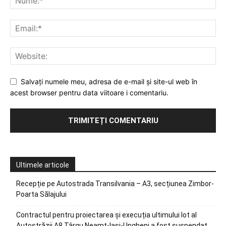
Salvați numele meu, adresa de e-mail și site-ul web în
acest browser pentru data viitoare i comentariu.
Ultimele articole
Recepție pe Autostrada Transilvania – A3, secțiunea Zimbor-
Poarta Sălajului
Contractul pentru proiectarea și execuția ultimului lot al
Autostrăzii A8 Târgu Neamț-Iași-Ungheni a fost suspendat