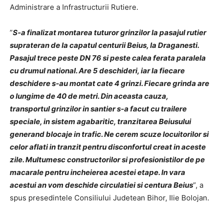
Administrare a Infrastructurii Rutiere.
”
S
-a finalizat montarea tuturor grinzilor la pasajul rutier
suprateran de la capatul centurii Beius, la Draganesti.
Pasajul trece peste DN 76 si peste calea ferata paralela
cu drumul national. Are 5 deschideri, iar la fiecare
deschidere s-au montat cate 4 grinzi. Fiecare grinda are
o lungime de 40 de metri. Din aceasta cauza,
transportul grinzilor in santier s-a facut cu trailere
speciale, in sistem agabaritic, tranzitarea Beiusului
generand blocaje in trafic. Ne cerem scuze locuitorilor si
celor aflati in tranzit pentru disconfortul creat in aceste
zile. Multumesc constructorilor si profesionistilor de pe
macarale pentru incheierea acestei etape. In vara
acestui an vom deschide circulatiei si centura Beius
”, a
spus presedintele Consiliului Judetean Bihor, Ilie Bolojan.