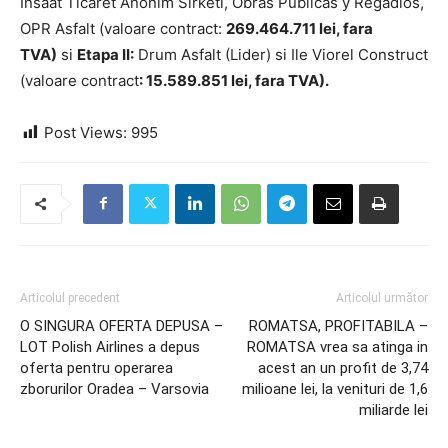
Insaat Ticaret Anonim Sirketi, Obras Publicas y Regadios,
OPR Asfalt (valoare contract:
269.464.711 lei, fara
TVA)
si
Etapa II:
Drum Asfalt (Lider) si Ile Viorel Construct
(valoare contract
: 15.589.851 lei, fara TVA).
Post Views:
995
Articolul precedent
Articolul următor
O SINGURA OFERTA DEPUSA –
ROMATSA, PROFITABILA –
LOT Polish Airlines a depus
ROMATSA vrea sa atinga in
oferta pentru operarea
acest an un profit de 3,74
zborurilor Oradea – Varsovia
milioane lei, la venituri de 1,6
miliarde lei