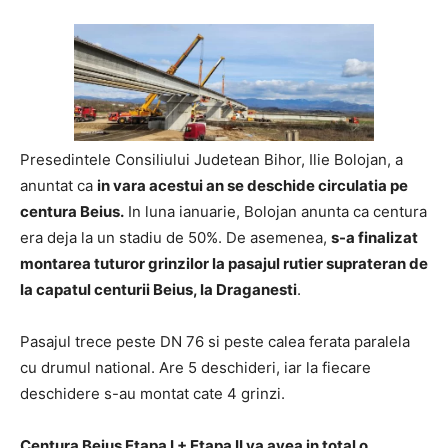
Presedintele Consiliului Judetean Bihor, Ilie Bolojan, a
anuntat ca
in vara acestui an se deschide circulatia pe
centura Beius.
In luna ianuarie, Bolojan anunta ca centura
era deja la un stadiu de 50%. De asemenea,
s-a finalizat
montarea tuturor grinzilor la pasajul rutier suprateran de
la capatul centurii Beius, la Draganesti
.
Pasajul trece peste DN 76 si peste calea ferata paralela
cu drumul national. Are 5 deschideri, iar la fiecare
deschidere s-au montat cate 4 grinzi.
Centura Beius Etapa I + Etapa II va avea in total o