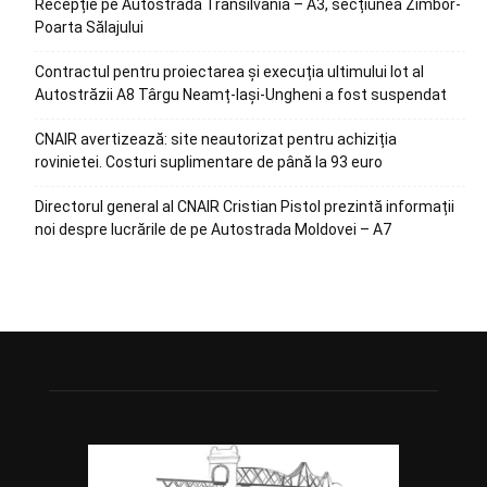
Recepție pe Autostrada Transilvania – A3, secțiunea Zimbor-
Poarta Sălajului
Contractul pentru proiectarea și execuția ultimului lot al
Autostrăzii A8 Târgu Neamț-Iași-Ungheni a fost suspendat
CNAIR avertizează: site neautorizat pentru achiziția
rovinietei. Costuri suplimentare de până la 93 euro
Directorul general al CNAIR Cristian Pistol prezintă informații
noi despre lucrările de pe Autostrada Moldovei – A7