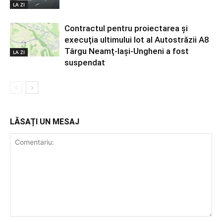
LA ZI
Contractul pentru proiectarea și
execuția ultimului lot al Autostrăzii A8
Târgu Neamț-Iași-Ungheni a fost
LA ZI
suspendat
LĂSAȚI UN MESAJ