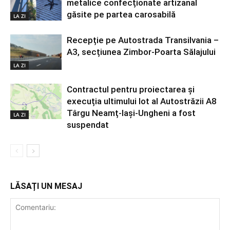
metalice confecționate artizanal
găsite pe partea carosabilă
LA ZI
Recepție pe Autostrada Transilvania –
A3, secțiunea Zimbor-Poarta Sălajului
LA ZI
Contractul pentru proiectarea și
execuția ultimului lot al Autostrăzii A8
Târgu Neamț-Iași-Ungheni a fost
LA ZI
suspendat
LĂSAȚI UN MESAJ