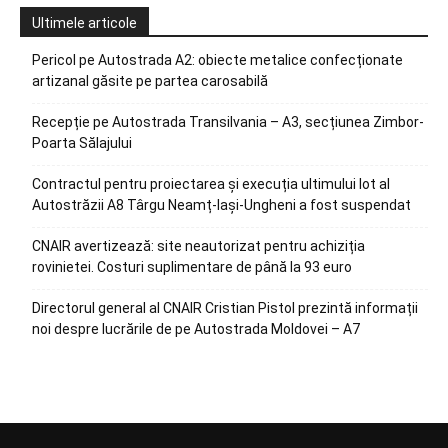
Ultimele articole
Pericol pe Autostrada A2: obiecte metalice confecționate
artizanal găsite pe partea carosabilă
Recepție pe Autostrada Transilvania – A3, secțiunea Zimbor-
Poarta Sălajului
Contractul pentru proiectarea și execuția ultimului lot al
Autostrăzii A8 Târgu Neamț-Iași-Ungheni a fost suspendat
CNAIR avertizează: site neautorizat pentru achiziția
rovinietei. Costuri suplimentare de până la 93 euro
Directorul general al CNAIR Cristian Pistol prezintă informații
noi despre lucrările de pe Autostrada Moldovei – A7