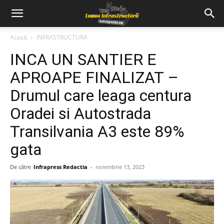
Acasă
INFRASTRUCTURA
INCA UN SANTIER E
APROAPE FINALIZAT –
Drumul care leaga centura
Oradei si Autostrada
Transilvania A3 este 89%
gata
De către
Infrapress Redactia
-
noiembrie 13, 2023