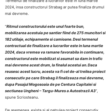
Termenul de finalizare a lucrarilor este in luna martie
2024, insa constructorul Strabag ar putea finaliza drumul
mai devreme.
”
Ritmul constructorului este unul foarte bun,
mobilizarea acestuia pe santier fiind de 275 muncitori si
182 utilaje, echipamente si camioane. Desi termenul
contractual de finalizare a lucrarilor este in luna martie
2024, daca vremea va ramane favorabila in continuare,
constructorul este mobilizat si asumat sa dam in trafic
mai devreme acest drum, la finalul acestui an. Daca
reusesc acest lucru, acesta va fi cel de-al treilea proiect
consecutiv pe care Strabag il finalizeaza mai devreme,
dupa Pasajul Mogosoaia de pe Centura Capitalei si
sectiunea Ungheni – Targu-Mures a Autostrazii A3
”,
spune Scriosteanu.
De asemenea, exista si al patrulea proiect consecutiv,