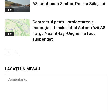
A3, secțiunea Zimbor-Poarta Sălajului
LA ZI
Contractul pentru proiectarea și
execuția ultimului lot al Autostrăzii A8
Târgu Neamț-Iași-Ungheni a fost
LA ZI
suspendat
LĂSAȚI UN MESAJ