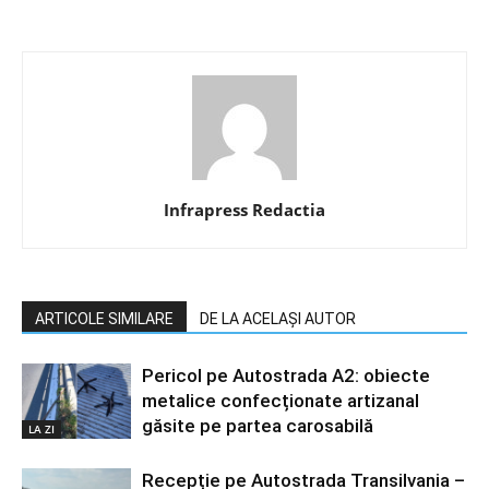
Infrapress Redactia
ARTICOLE SIMILARE
DE LA ACELAȘI AUTOR
Pericol pe Autostrada A2: obiecte
metalice confecționate artizanal
găsite pe partea carosabilă
LA ZI
Recepție pe Autostrada Transilvania –