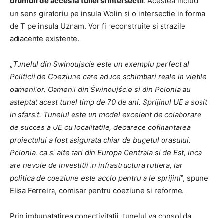
drumuri de acces la tunel si intersectii
. Acestea includ
un sens giratoriu pe insula Wolin si o intersectie in forma
de T pe insula Uznam. Vor fi reconstruite si strazile
adiacente existente.
„
Tunelul din Swinoujscie este un exemplu perfect al
Politicii de Coeziune care aduce schimbari reale in vietile
oamenilor. Oamenii din Świnoujście si din Polonia au
asteptat acest tunel timp de 70 de ani. Sprijinul UE a sosit
in sfarsit. Tunelul este un model excelent de colaborare
de succes a UE cu localitatile, deoarece cofinantarea
proiectului a fost asigurata chiar de bugetul orasului.
Polonia, ca si alte tari din Europa Centrala si de Est, inca
are nevoie de investitii in infrastructura rutiera, iar
politica de coeziune este acolo pentru a le sprijini
”, spune
Elisa Ferreira, comisar pentru coeziune si reforme.
Prin imbunatatirea conectivitatii, tunelul va consolida