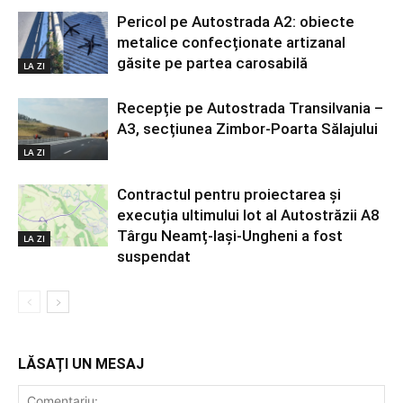
Pericol pe Autostrada A2: obiecte
metalice confecționate artizanal
găsite pe partea carosabilă
LA ZI
Recepție pe Autostrada Transilvania –
A3, secțiunea Zimbor-Poarta Sălajului
LA ZI
Contractul pentru proiectarea și
execuția ultimului lot al Autostrăzii A8
Târgu Neamț-Iași-Ungheni a fost
LA ZI
suspendat
LĂSAȚI UN MESAJ