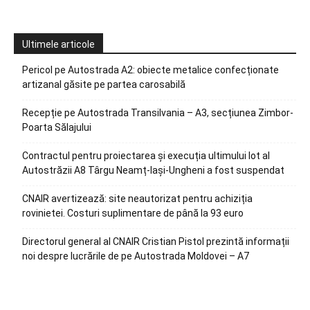
Ultimele articole
Pericol pe Autostrada A2: obiecte metalice confecționate
artizanal găsite pe partea carosabilă
Recepție pe Autostrada Transilvania – A3, secțiunea Zimbor-
Poarta Sălajului
Contractul pentru proiectarea și execuția ultimului lot al
Autostrăzii A8 Târgu Neamț-Iași-Ungheni a fost suspendat
CNAIR avertizează: site neautorizat pentru achiziția
rovinietei. Costuri suplimentare de până la 93 euro
Directorul general al CNAIR Cristian Pistol prezintă informații
noi despre lucrările de pe Autostrada Moldovei – A7