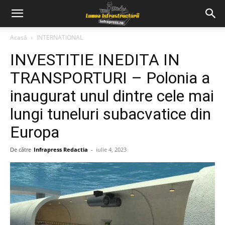
Acasă
INTERNATIONAL
INVESTITIE INEDITA IN
TRANSPORTURI – Polonia a
inaugurat unul dintre cele mai
lungi tuneluri subacvatice din
Europa
De către
Infrapress Redactia
-
iulie 4, 2023