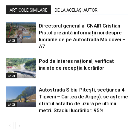
ARTICOLE SIMILARE
DE LA ACELAȘI AUTOR
Directorul general al CNAIR Cristian
Pistol prezintă informații noi despre
lucrările de pe Autostrada Moldovei –
LA ZI
A7
Pod de interes național, verificat
înainte de recepția lucrărilor
LA ZI
Autostrada Sibiu-Pitești, secțiunea 4
Tigveni – Curtea de Argeș): se așterne
stratul asfaltic de uzură pe ultimii
LA ZI
metri. Stadiul lucrărilor: 95%