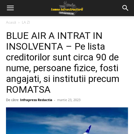
Acasă
LA ZI
BLUE AIR A INTRAT IN
INSOLVENTA – Pe lista
creditorilor sunt circa 90 de
nume, persoane fizice, fosti
angajati, si institutii precum
ROMATSA
De către
Infrapress Redactia
-
martie 23, 2023