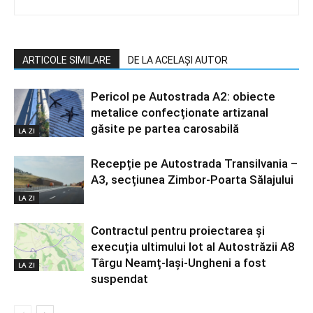
ARTICOLE SIMILARE
DE LA ACELAȘI AUTOR
Pericol pe Autostrada A2: obiecte
metalice confecționate artizanal
găsite pe partea carosabilă
LA ZI
Recepție pe Autostrada Transilvania –
A3, secțiunea Zimbor-Poarta Sălajului
LA ZI
Contractul pentru proiectarea și
execuția ultimului lot al Autostrăzii A8
Târgu Neamț-Iași-Ungheni a fost
LA ZI
suspendat