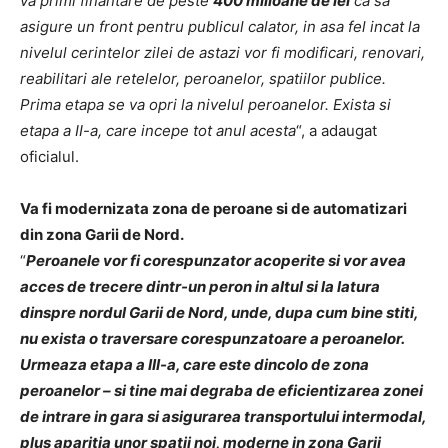
va primi finantare de peste
400 milioane de lei
ca sa
asigure un front pentru publicul calator, in asa fel incat la
nivelul cerintelor zilei de astazi vor fi modificari, renovari,
reabilitari ale retelelor, peroanelor, spatiilor publice.
Prima etapa se va opri la nivelul peroanelor. Exista si
etapa a II-a, care incepe tot anul acesta
“, a adaugat
oficialul.
Va fi modernizata zona de peroane si de automatizari
din zona Garii de Nord.
“
Peroanele vor fi corespunzator acoperite si vor avea
acces de trecere dintr-un peron in altul si la latura
dinspre nordul Garii de Nord, unde, dupa cum bine stiti,
nu exista o traversare corespunzatoare a peroanelor.
Urmeaza etapa a III-a, care este dincolo de zona
peroanelor – si tine mai degraba de eficientizarea zonei
de intrare in gara si asigurarea transportului intermodal,
plus aparitia unor spatii noi, moderne in zona Garii