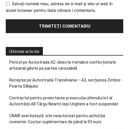
Salvați numele meu, adresa de e-mail și site-ul web în
acest browser pentru data viitoare i comentariu.
Ultimele articole
Pericol pe Autostrada A2: obiecte metalice confecționate
artizanal găsite pe partea carosabilă
Recepție pe Autostrada Transilvania – A3, secțiunea Zimbor-
Poarta Sălajului
Contractul pentru proiectarea și execuția ultimului lot al
Autostrăzii A8 Târgu Neamț-Iași-Ungheni a fost suspendat
CNAIR avertizează: site neautorizat pentru achiziția
rovinietei. Costuri suplimentare de până la 93 euro