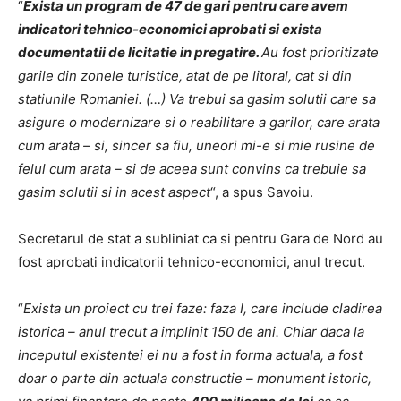
“
Exista un program de 47 de gari pentru care avem
indicatori tehnico-economici aprobati si exista
documentatii de licitatie in pregatire.
Au fost prioritizate
garile din zonele turistice, atat de pe litoral, cat si din
statiunile Romaniei. (…) Va trebui sa gasim solutii care sa
asigure o modernizare si o reabilitare a garilor, care arata
cum arata – si, sincer sa fiu, uneori mi-e si mie rusine de
felul cum arata – si de aceea sunt convins ca trebuie sa
gasim solutii si in acest aspect
“, a spus Savoiu.
Secretarul de stat a subliniat ca si pentru Gara de Nord au
fost aprobati indicatorii tehnico-economici, anul trecut.
“
Exista un proiect cu trei faze: faza I, care include cladirea
istorica – anul trecut a implinit 150 de ani. Chiar daca la
inceputul existentei ei nu a fost in forma actuala, a fost
doar o parte din actuala constructie – monument istoric,