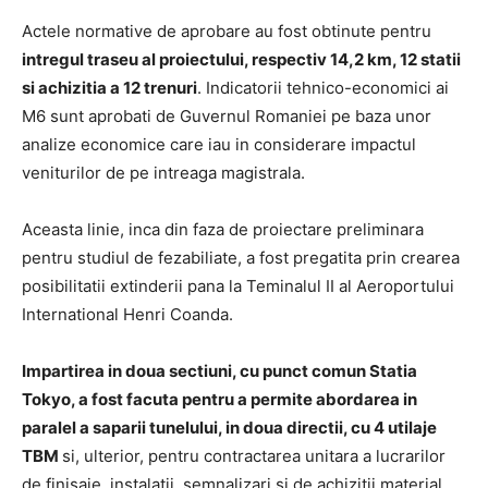
Actele normative de aprobare au fost obtinute pentru
intregul traseu al proiectului, respectiv 14,2 km, 12 statii
si achizitia a 12 trenuri
. Indicatorii tehnico-economici ai
M6 sunt aprobati de Guvernul Romaniei pe baza unor
analize economice care iau in considerare impactul
veniturilor de pe intreaga magistrala.
Aceasta linie, inca din faza de proiectare preliminara
pentru studiul de fezabiliate, a fost pregatita prin crearea
posibilitatii extinderii pana la Teminalul II al Aeroportului
International Henri Coanda.
Impartirea in doua sectiuni, cu punct comun Statia
Tokyo, a fost facuta pentru a permite abordarea in
paralel a saparii tunelului, in doua directii, cu 4 utilaje
TBM
si, ulterior, pentru contractarea unitara a lucrarilor
de finisaje, instalatii, semnalizari si de achizitii material