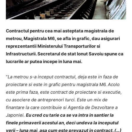
Contractul pentru
cea mai asteptata
magistrala de
metrou
,
Magistrala
M6
,
se afl
a
i
n grafic,
dau asigurari
reprezentantii Ministerului Transporturilor
s
i
Infrastructurii. Secretarul de stat Ionu
t
S
a
voiu spune c
a
lucr
a
rile ar putea
i
ncepe
i
n luna mai.
“
La metrou s-a inceput contractul, deja este in faza de
proiectare si este in grafic pentru magistrala M6. Acolo
este prima faza, este contract de proiectare si executie,
cu asociere de antreprenori turci. Este un mix de
finantare la care contribuie si Agentia de Dezvoltare a
Japoniei.
Eu cred cu tarie ca se va intra in santier la
finele primaverii acestui an, deci undeva la inceputul
verii – luna mai, asa cum este prevazut in contract. (…)