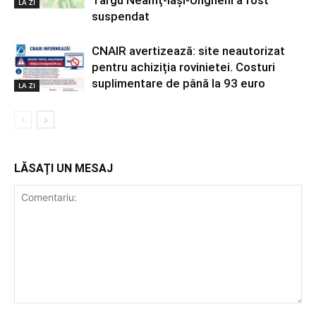
Târgu Neamț-Iași-Ungheni a fost
LA ZI
suspendat
CNAIR avertizează: site neautorizat
pentru achiziția rovinietei. Costuri
suplimentare de până la 93 euro
LA ZI
LĂSAȚI UN MESAJ