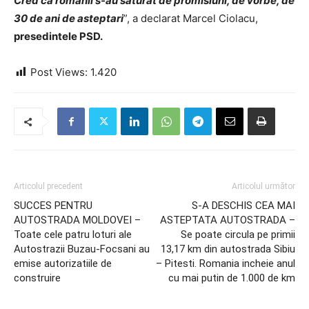
Cred ca romanii s-au saturat de promisiuni, de vorbe, de
30 de ani de asteptari
”, a declarat Marcel Ciolacu,
presedintele PSD.
Post Views:
1.420
Articolul precedent
Articolul următor
SUCCES PENTRU
S-A DESCHIS CEA MAI
AUTOSTRADA MOLDOVEI –
ASTEPTATA AUTOSTRADA –
Toate cele patru loturi ale
Se poate circula pe primii
Autostrazii Buzau-Focsani au
13,17 km din autostrada Sibiu
emise autorizatiile de
– Pitesti. Romania incheie anul
construire
cu mai putin de 1.000 de km