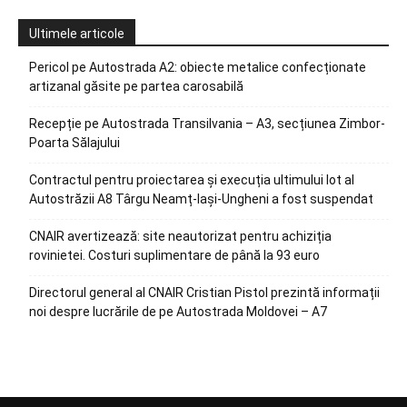
Ultimele articole
Pericol pe Autostrada A2: obiecte metalice confecționate
artizanal găsite pe partea carosabilă
Recepție pe Autostrada Transilvania – A3, secțiunea Zimbor-
Poarta Sălajului
Contractul pentru proiectarea și execuția ultimului lot al
Autostrăzii A8 Târgu Neamț-Iași-Ungheni a fost suspendat
CNAIR avertizează: site neautorizat pentru achiziția
rovinietei. Costuri suplimentare de până la 93 euro
Directorul general al CNAIR Cristian Pistol prezintă informații
noi despre lucrările de pe Autostrada Moldovei – A7