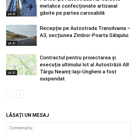
metalice confecționate artizanal
găsite pe partea carosabilă
LA ZI
Recepție pe Autostrada Transilvania –
A3, secțiunea Zimbor-Poarta Sălajului
LA ZI
Contractul pentru proiectarea și
execuția ultimului lot al Autostrăzii A8
Târgu Neamț-Iași-Ungheni a fost
LA ZI
suspendat
LĂSAȚI UN MESAJ