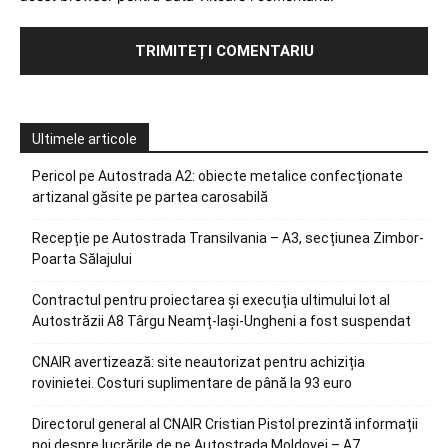
Ultimele articole
Pericol pe Autostrada A2: obiecte metalice confecționate
artizanal găsite pe partea carosabilă
Recepție pe Autostrada Transilvania – A3, secțiunea Zimbor-
Poarta Sălajului
Contractul pentru proiectarea și execuția ultimului lot al
Autostrăzii A8 Târgu Neamț-Iași-Ungheni a fost suspendat
CNAIR avertizează: site neautorizat pentru achiziția
rovinietei. Costuri suplimentare de până la 93 euro
Directorul general al CNAIR Cristian Pistol prezintă informații
noi despre lucrările de pe Autostrada Moldovei – A7