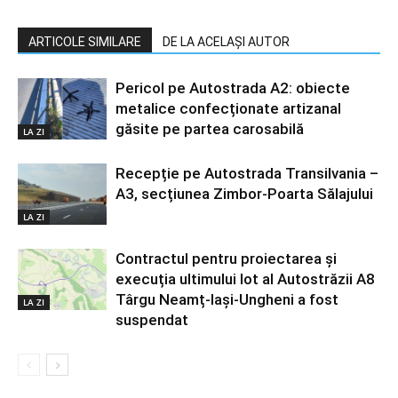
ARTICOLE SIMILARE
DE LA ACELAȘI AUTOR
Pericol pe Autostrada A2: obiecte
metalice confecționate artizanal
găsite pe partea carosabilă
LA ZI
Recepție pe Autostrada Transilvania –
A3, secțiunea Zimbor-Poarta Sălajului
LA ZI
Contractul pentru proiectarea și
execuția ultimului lot al Autostrăzii A8
Târgu Neamț-Iași-Ungheni a fost
LA ZI
suspendat