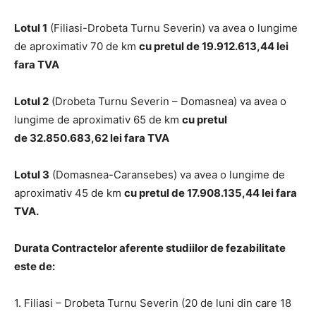
Lotul 1
(Filiasi-Drobeta Turnu Severin) va avea o lungime
de aproximativ 70 de km
cu pretul de
19.912.613,44
lei
fara TVA
Lotul 2
(Drobeta Turnu Severin – Domasnea) va avea o
lungime de aproximativ 65 de km
cu pretul
de
32.850.683,62
lei fara TVA
Lotul 3
(Domasnea-Caransebes) va avea o lungime de
aproximativ 45 de km
cu pretul de
17.908.135,44 l
ei fara
TVA
.
Durata Contractelor aferente studiilor de fezabilitate
este de
:
1. Filiasi – Drobeta Turnu Severin (20 de luni din care 18