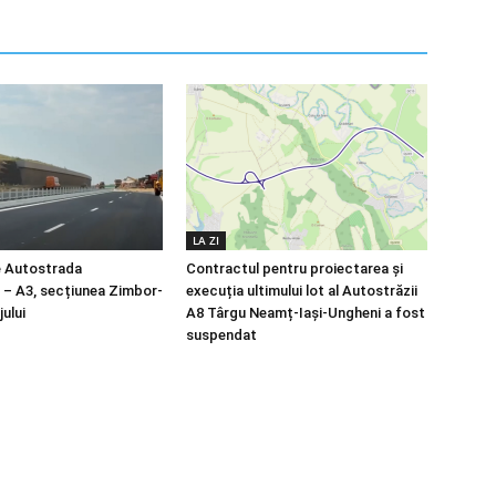
LA ZI
e Autostrada
Contractul pentru proiectarea și
a – A3, secțiunea Zimbor-
execuția ultimului lot al Autostrăzii
ului
A8 Târgu Neamț-Iași-Ungheni a fost
suspendat