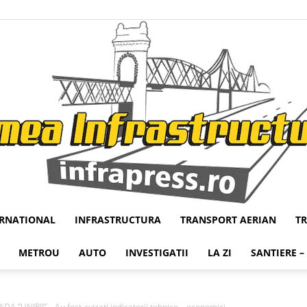
ERNATIONAL
INFRASTRUCTURA
TRANSPORT AERIAN
T
Infrapress
METROU
AUTO
INVESTIGATII
LA ZI
SANTIERE –
UNIRII” – Au fost avizati indicatorii tehnico – economici...