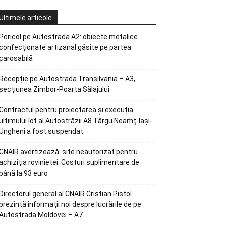
Ultimele articole
Pericol pe Autostrada A2: obiecte metalice
confecționate artizanal găsite pe partea
carosabilă
Recepție pe Autostrada Transilvania – A3,
secțiunea Zimbor-Poarta Sălajului
Contractul pentru proiectarea și execuția
ultimului lot al Autostrăzii A8 Târgu Neamț-Iași-
Ungheni a fost suspendat
CNAIR avertizează: site neautorizat pentru
achiziția rovinietei. Costuri suplimentare de
până la 93 euro
Directorul general al CNAIR Cristian Pistol
prezintă informații noi despre lucrările de pe
Autostrada Moldovei – A7