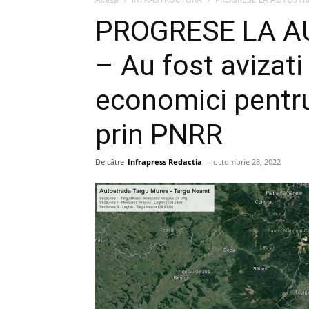
PROGRESE LA AU
– Au fost avizati
economici pentru
prin PNRR
De către
Infrapress Redactia
-
octombrie 28, 2022