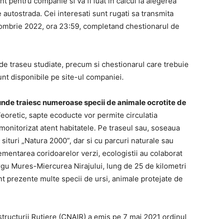
t pentru companie si va fi luat in calcul la alegerea
e autostrada. Cei interesati sunt rugati sa transmita
tombrie 2022, ora 23:59, completand chestionarul de
de traseu studiate, precum si chestionarul care trebuie
nt disponibile pe site-ul companiei.
unde traiesc numeroase specii de animale ocrotite de
Teoretic, sapte ecoducte vor permite circulatia
u monitorizat atent habitatele. Pe traseul sau, soseaua
 situri „Natura 2000”, dar si cu parcuri naturale sau
mentarea coridoarelor verzi, ecologistii au colaborat
argu Mures-Miercurea Nirajului, lung de 25 de kilometri
unt prezente multe specii de ursi, animale protejate de
tructurii Rutiere (CNAIR) a emis pe 7 mai 2021 ordinul