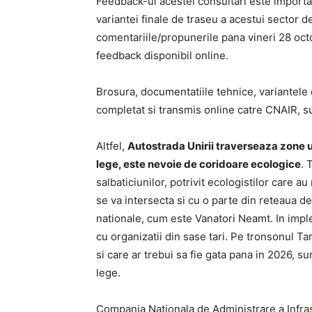
Feedback-ul acestei consultari este importan
variantei finale de traseu a acestui sector d
comentariile/propunerile pana vineri 28 oc
feedback disponibil online.
Brosura, documentatiile tehnice, variantele 
completat si transmis online catre CNAIR, su
Altfel,
Autostrada Unirii traverseaza zone 
lege, este nevoie de coridoare ecologice
. 
salbaticiunilor, potrivit ecologistilor care a
se va intersecta si cu o parte din reteaua de
nationale, cum este Vanatori Neamt. In imple
cu organizatii din sase tari. Pe tronsonul T
si care ar trebui sa fie gata pana in 2026, s
lege.
Compania Nationala de Administrare a Infras