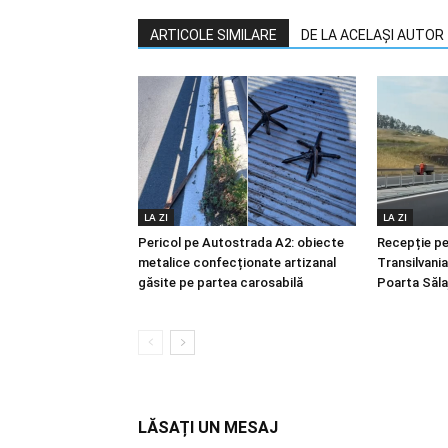
ARTICOLE SIMILARE
DE LA ACELAȘI AUTOR
LA ZI
LA ZI
Pericol pe Autostrada A2: obiecte
Recepție p
metalice confecționate artizanal
Transilvani
găsite pe partea carosabilă
Poarta Sălaj
LĂSAȚI UN MESAJ