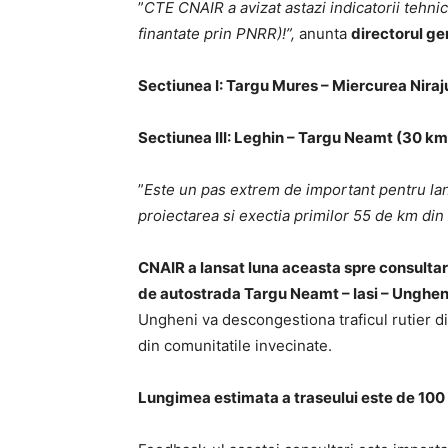
”
CTE CNAIR a avizat astazi indicatorii tehn
finantate prin PNRR)!”,
anunta
directorul gen
Sectiunea I: Targu Mures – Miercurea Niraj
Sectiunea III: Leghin – Targu Neamt (30 km
”
Este un pas extrem de important pentru lans
proiectarea si exectia primilor 55 de km din 
CNAIR a lansat luna aceasta spre consultare
de autostrada Targu Neamt – Iasi – Ungheni
Ungheni va descongestiona traficul rutier di
din comunitatile invecinate.
Lungimea estimata a traseului este de 100