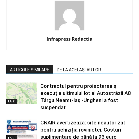
Infrapress Redactia
ARTICOLE SIMILARE
DE LA ACELAȘI AUTOR
Contractul pentru proiectarea și
execuția ultimului lot al Autostrăzii A8
Târgu Neamț-Iași-Ungheni a fost
LA ZI
suspendat
CNAIR avertizează: site neautorizat
pentru achiziția rovinietei. Costuri
suplimentare de până la 93 euro
LA ZI