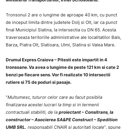
Tronsonul 2 are o lungime de aproape 40 km, cu punct
de inceput limita dintre judetele Dolj si Olt, iar ca punct
final Municipiul Slatina, la intersectia cu DN 65. Acesta
traverseaza teritoriile administrative ale localitatilor Bals,
Barza, Piatra Olt, Slatioara, Ulmi, Slatina si Valea Mare.
Drumul Expres Craiova – Pitesti este impartit in 4
tronsoane. Va avea o lungime de peste 121 km si cate 2
benzi pe fiecare sens. Vor fi realizate 10 intersectii
rutiere si 75 de poduri si pasaje.
”
Multumesc, tuturor celor care au facut posibila
finalizarea acestei lucrari la timp si in termenii
contractuali stabiliti, de la
proiectant – Consitrans, la
constructor – Asocierea SA&PE Construct – Spedition
UMB SRL,
responsabili CNAIR si autoritati locale
”, spune