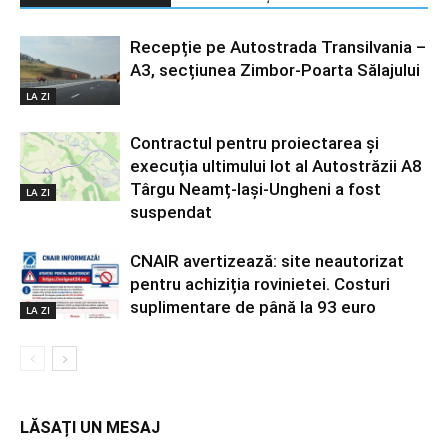
Recepție pe Autostrada Transilvania –
A3, secțiunea Zimbor-Poarta Sălajului
LA ZI
Contractul pentru proiectarea și
execuția ultimului lot al Autostrăzii A8
Târgu Neamț-Iași-Ungheni a fost
LA ZI
suspendat
CNAIR avertizează: site neautorizat
pentru achiziția rovinietei. Costuri
suplimentare de până la 93 euro
LA ZI
LĂSAȚI UN MESAJ