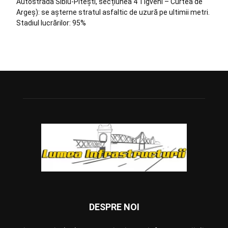
Autostrada Sibiu-Pitești, secțiunea 4 Tigveni – Curtea de
Argeș): se așterne stratul asfaltic de uzură pe ultimii metri.
Stadiul lucrărilor: 95%
DESPRE NOI