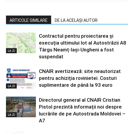
ARTICOLE SIMILARE
DE LA ACELAȘI AUTOR
Contractul pentru proiectarea și
execuția ultimului lot al Autostrăzii A8
Târgu Neamț-Iași-Ungheni a fost
LA ZI
suspendat
CNAIR avertizează: site neautorizat
pentru achiziția rovinietei. Costuri
suplimentare de până la 93 euro
LA ZI
Directorul general al CNAIR Cristian
Pistol prezintă informații noi despre
lucrările de pe Autostrada Moldovei –
LA ZI
A7