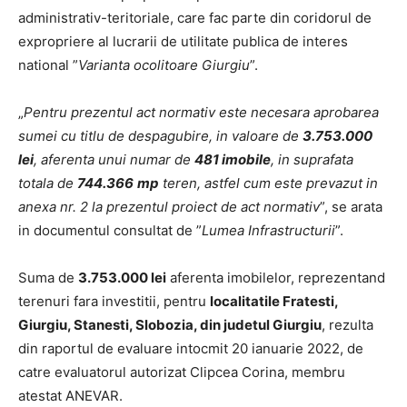
administrativ-teritoriale, care fac parte din coridorul de
expropriere al lucrarii de utilitate publica de interes
national ”
Varianta ocolitoare Giurgiu
”.
„
Pentru prezentul act normativ este necesara aprobarea
sumei cu titlu de despagubire, in valoare de
3.753.000
lei
, aferenta unui numar de
481 imobile
, in suprafata
totala de
744.366
mp
teren, astfel cum este prevazut in
anexa nr. 2 la prezentul proiect de act normativ
”, se arata
in documentul consultat de ”
Lumea Infrastructurii
”.
Suma de
3.753.000 lei
aferenta imobilelor, reprezentand
terenuri fara investitii, pentru
localitatile Fratesti,
Giurgiu, Stanesti, Slobozia, din judetul Giurgiu
, rezulta
din raportul de evaluare intocmit 20 ianuarie 2022, de
catre evaluatorul autorizat Clipcea Corina, membru
atestat ANEVAR.