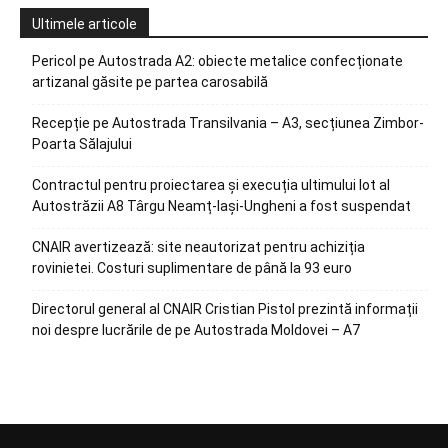
Ultimele articole
Pericol pe Autostrada A2: obiecte metalice confecționate
artizanal găsite pe partea carosabilă
Recepție pe Autostrada Transilvania – A3, secțiunea Zimbor-
Poarta Sălajului
Contractul pentru proiectarea și execuția ultimului lot al
Autostrăzii A8 Târgu Neamț-Iași-Ungheni a fost suspendat
CNAIR avertizează: site neautorizat pentru achiziția
rovinietei. Costuri suplimentare de până la 93 euro
Directorul general al CNAIR Cristian Pistol prezintă informații
noi despre lucrările de pe Autostrada Moldovei – A7