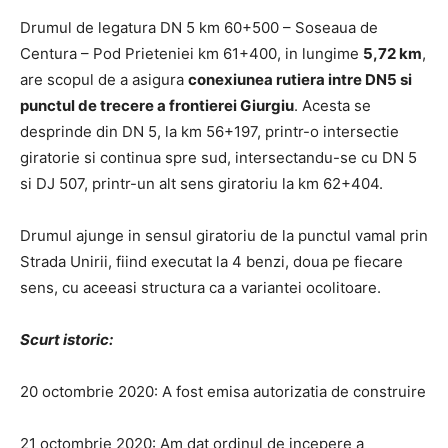
Drumul de legatura DN 5 km 60+500 – Soseaua de
Centura – Pod Prieteniei km 61+400, in lungime
5,72 km
,
are scopul de a asigura
conexiunea rutiera intre DN5 si
punctul de trecere a frontierei Giurgiu
. Acesta se
desprinde din DN 5, la km 56+197, printr-o intersectie
giratorie si continua spre sud, intersectandu-se cu DN 5
si DJ 507, printr-un alt sens giratoriu la km 62+404.
Drumul ajunge in sensul giratoriu de la punctul vamal prin
Strada Unirii, fiind executat la 4 benzi, doua pe fiecare
sens, cu aceeasi structura ca a variantei ocolitoare.
Scurt istoric:
20 octombrie 2020: A fost emisa autorizatia de construire
21 octombrie 2020: Am dat ordinul de incepere a