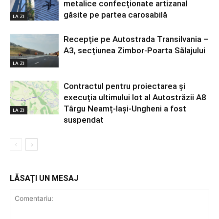
metalice confecționate artizanal
găsite pe partea carosabilă
LA ZI
Recepție pe Autostrada Transilvania –
A3, secțiunea Zimbor-Poarta Sălajului
LA ZI
Contractul pentru proiectarea și
execuția ultimului lot al Autostrăzii A8
Târgu Neamț-Iași-Ungheni a fost
LA ZI
suspendat
LĂSAȚI UN MESAJ